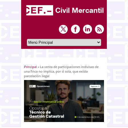
Principal
» La venta de participaciones indivisas de
Usted está aquí
una finca no implica, por sí sola, que exista
parcelación ilegal