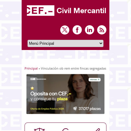
Principal
» Vinculación ob rem entre fincas segregadas
Usted está aquí