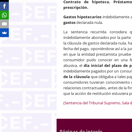
Contrato de hipoteca. Préstamo
prescripción.
Gastos hipotecarios
indebidamente ab
gastos
declarada nula.
La sentencia recurrida considera
indebidamente abonados por la parte pre
la cláusula de gastos declarada nula, ha
fecha del pago, oponiéndose así a la ju
en que la entidad prestamista pruebe 
consumidor pudo conocer en una fec
abusiva, el
día inicial del plazo de 
indebidamente pagados por un consumido
de la cláusula
que obligaba a tales pa
consumidores tuvieran conocimiento 
relaciones contractuales, antes de la f
que la acción de restitución estuviera pr
(Sentencia del Tribunal Supremo, Sala d
Páginas de interés