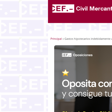
Principal
» Gastos hipotecarios indebidamente a
Usted está aquí