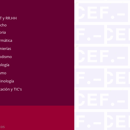
TT y RR.HH
echo
oria
rmática
nierías
iodismo
ología
ismo
inología
ación y TIC's
tos
.