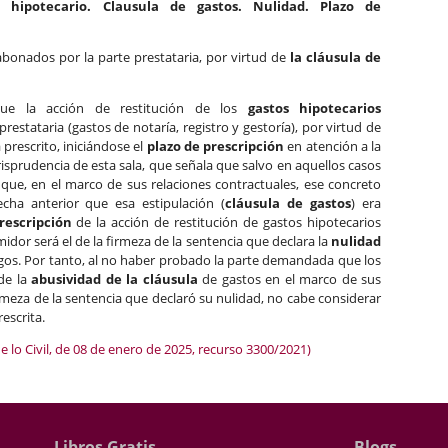
 hipotecario. Clausula de gastos. Nulidad. Plazo de
onados por la parte prestataria, por virtud de
la cláusula de
 que la acción de restitución de los
gastos hipotecarios
stataria (gastos de notaría, registro y gestoría), por virtud de
 prescrito, iniciándose el
plazo de prescripción
en atención a la
risprudencia de esta sala, que señala que salvo en aquellos casos
que, en el marco de sus relaciones contractuales, ese concreto
ha anterior que esa estipulación (
cláusula de gastos
) era
prescripción
de la acción de restitución de gastos hipotecarios
r será el de la firmeza de la sentencia que declara la
nulidad
gos. Por tanto, al no haber probado la parte demandada que los
de la
abusividad de la cláusula
de gastos en el marco de sus
irmeza de la sentencia que declaró su nulidad, no cabe considerar
escrita.
e lo Civil, de 08 de enero de 2025, recurso 3300/2021)
Libros Gratis
Blogs