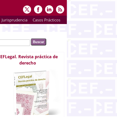
Jurisprudencia
Casos Prácticos
ar
rmulario de búsqueda
EFLegal. Revista práctica de
derecho