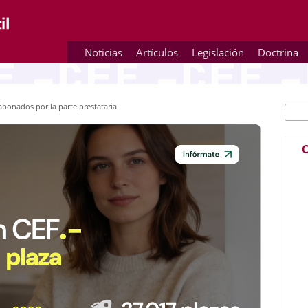
Noticias
Artículos
Legislación
Doctrina
bonados por la parte prestataria
Busc
Fo
C