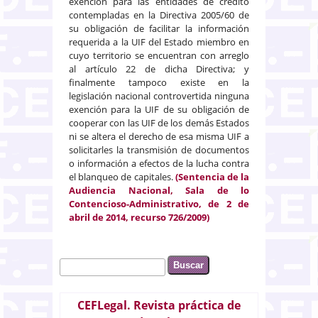
exención para las entidades de crédito
contempladas en la Directiva 2005/60 de
su obligación de facilitar la información
requerida a la UIF del Estado miembro en
cuyo territorio se encuentran con arreglo
al artículo 22 de dicha Directiva; y
finalmente tampoco existe en la
legislación nacional controvertida ninguna
exención para la UIF de su obligación de
cooperar con las UIF de los demás Estados
ni se altera el derecho de esa misma UIF a
solicitarles la transmisión de documentos
o información a efectos de la lucha contra
el blanqueo de capitales.
(Sentencia de la
Audiencia Nacional, Sala de lo
Contencioso-Administrativo, de 2 de
abril de 2014, recurso 726/2009)
Buscar
Formulario de búsqueda
CEFLegal. Revista práctica de