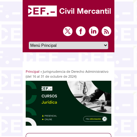
Principal
» Jurisprudencia de Derecho Administrativo
Usted está aquí
(del 16 al 31 de octubre de 2024)