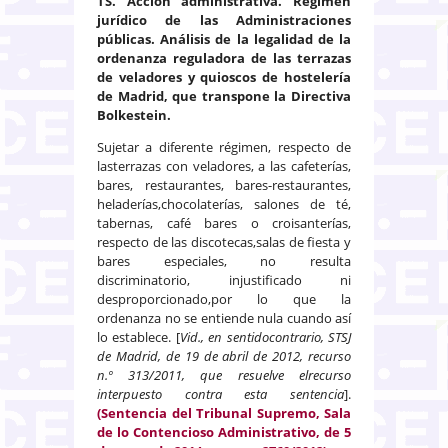
TS. Acción administrativa. Régimen
jurídico de las Administraciones
públicas.
Análisis de la legalidad de la
ordenanza reguladora de las terrazas
de veladores y quioscos de hostelería
de Madrid, que transpone la Directiva
Bolkestein.
Sujetar a diferente régimen, respecto de
lasterrazas con veladores, a las cafeterías,
bares, restaurantes, bares-restaurantes,
heladerías,chocolaterías, salones de té,
tabernas, café bares o croisanterías,
respecto de las discotecas,salas de fiesta y
bares especiales, no resulta
discriminatorio, injustificado ni
desproporcionado,por lo que la
ordenanza no se entiende nula cuando así
lo establece. [
Vid., en sentidocontrario, STSJ
de Madrid, de 19 de abril de 2012, recurso
n.º 313/2011, que resuelve elrecurso
interpuesto contra esta sentencia
].
(Sentencia del Tribunal Supremo, Sala
de lo Contencioso Administrativo, de 5