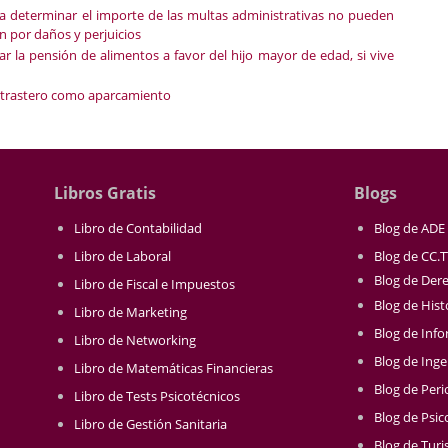
ara determinar el importe de las multas administrativas no pueden
ón por daños y perjuicios
tar la pensión de alimentos a favor del hijo mayor de edad, si vive
el trastero como aparcamiento
Libros Gratis
Blogs
Libro de Contabilidad
Blog de ADE
Libro de Laboral
Blog de CC.
Blog de Der
Libro de Fiscal e Impuestos
Blog de Hist
Libro de Marketing
Blog de Info
Libro de Networking
Blog de Inge
Libro de Matemáticas Financieras
Blog de Per
Libro de Tests Psicotécnicos
Blog de Psic
Libro de Gestión Sanitaria
Blog de Tur