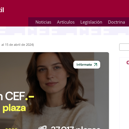
Noticias
Artículos
Legislación
Doctrina
 al 15 de abril de 2024)
Busc
Fo
C