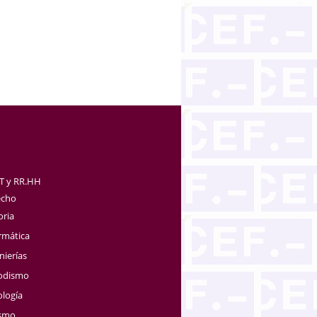
TT y RR.HH
echo
oria
rmática
nierías
iodismo
ología
ismo