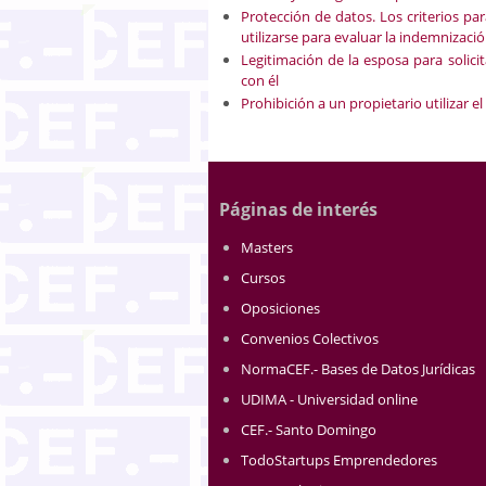
Protección de datos. Los criterios p
utilizarse para evaluar la indemnizaci
Legitimación de la esposa para solici
con él
Prohibición a un propietario utilizar 
Páginas de interés
Masters
Cursos
Oposiciones
Convenios Colectivos
NormaCEF.- Bases de Datos Jurídicas
UDIMA - Universidad online
CEF.- Santo Domingo
TodoStartups Emprendedores