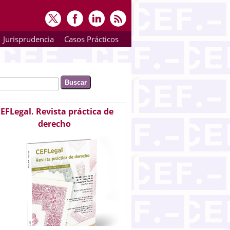
Jurisprudencia
Casos Prácticos
ar
rmulario de búsqueda
EFLegal. Revista práctica de
derecho