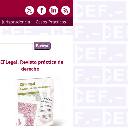
Jurisprudencia
Casos Prácticos
ar
rmulario de búsqueda
EFLegal. Revista práctica de
derecho