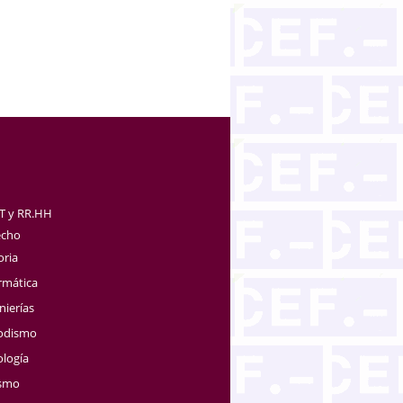
TT y RR.HH
echo
oria
rmática
nierías
iodismo
ología
ismo