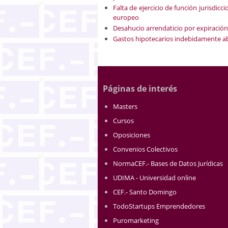
Falta de ejercicio de función jurisdicc
europeo
Desahucio arrendaticio por expiración
Gastos hipotecarios indebidamente ab
Páginas de interés
Masters
Cursos
Oposiciones
Convenios Colectivos
NormaCEF.- Bases de Datos Jurídicas
UDIMA - Universidad online
CEF.- Santo Domingo
TodoStartups Emprendedores
Puromarketing