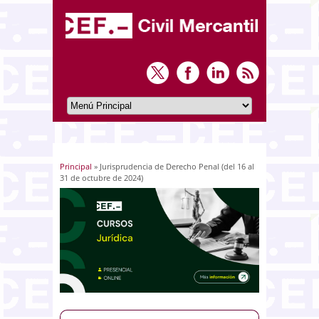
Principal
» Jurisprudencia de Derecho Penal (del 16 al
Usted está aquí
31 de octubre de 2024)