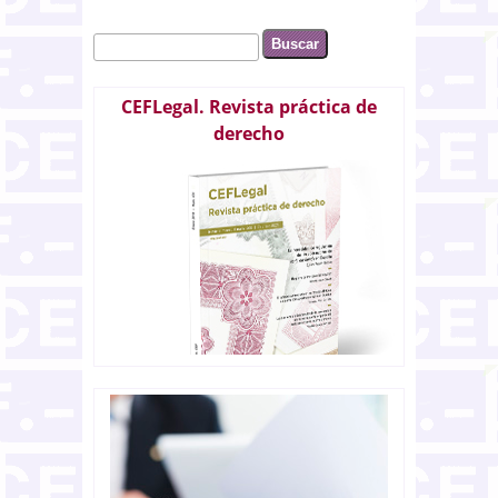
Buscar
Formulario de búsqueda
CEFLegal. Revista práctica de
derecho