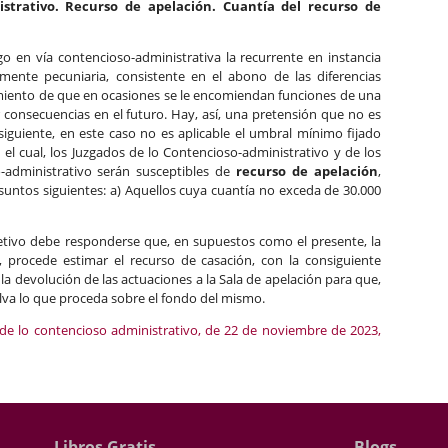
strativo. Recurso de apelación. Cuantía del recurso de
o en vía contencioso-administrativa la recurrente en instancia
mente pecuniaria, consistente en el abono de las diferencias
ocimiento de que en ocasiones se le encomiendan funciones de una
r consecuencias en el futuro. Hay, así, una pretensión que no es
iguiente, en este caso no es aplicable el umbral mínimo fijado
ún el cual, los Juzgados de lo Contencioso-administrativo y de los
-administrativo serán susceptibles de
recurso de apelación
,
suntos siguientes: a) Aquellos cuya cuantía no exceda de 30.000
bjetivo debe responderse que, en supuestos como el presente, la
o, procede estimar el recurso de casación, con la consiguiente
a devolución de las actuaciones a la Sala de apelación para que,
elva lo que proceda sobre el fondo del mismo.
 de lo contencioso administrativo, de 22 de noviembre de 2023,
Libros Gratis
Blogs