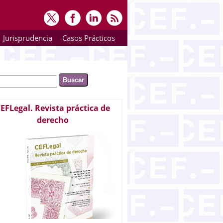
Jurisprudencia
Casos Prácticos
ar
rmulario de búsqueda
EFLegal. Revista práctica de
derecho