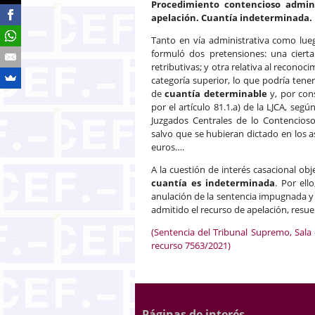
Procedimiento contencioso admini
apelación. Cuantía indeterminada.
Tanto en vía administrativa como lueg
formuló dos pretensiones: una cierta
retributivas; y otra relativa al recon
categoría superior, lo que podría tene
de
cuantía determinable
y, por cons
por el artículo 81.1.a) de la LJCA, seg
Juzgados Centrales de lo Contencioso
salvo que se hubieran dictado en los a
euros….
A la cuestión de interés casacional o
cuantía es indeterminada
. Por ell
anulación de la sentencia impugnada y l
admitido el recurso de apelación, resu
(Sentencia del Tribunal Supremo, Sala
recurso 7563/2021)
Páginas de interés