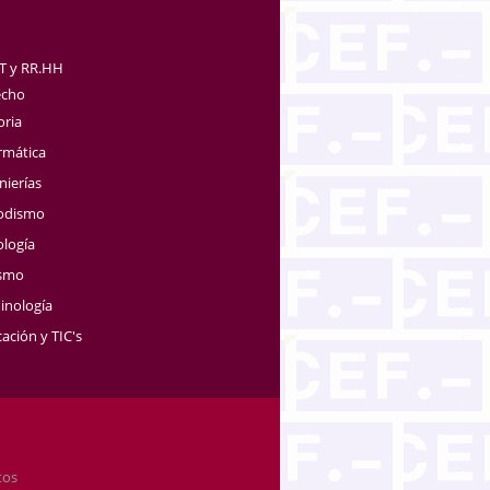
TT y RR.HH
echo
oria
rmática
nierías
iodismo
ología
ismo
inología
ación y TIC's
tos
.