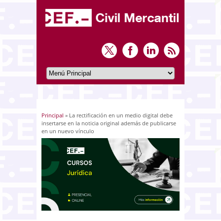
Principal
» La rectificación en un medio digital debe
Usted está aquí
insertarse en la noticia original además de publicarse
en un nuevo vínculo