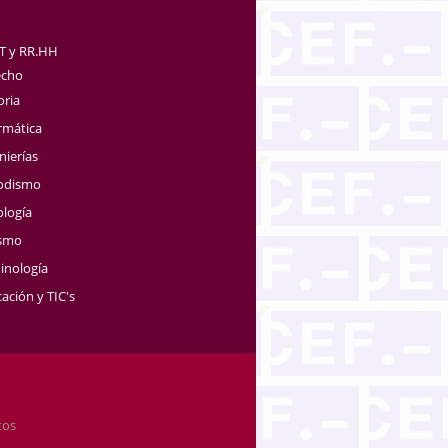
TT y RR.HH
echo
oria
rmática
nierías
iodismo
ología
ismo
inología
ación y TIC's
tos
.