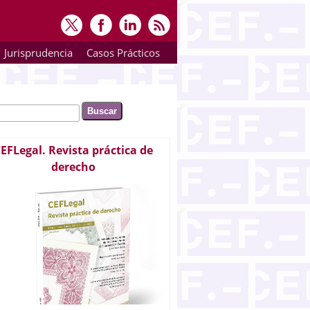
Jurisprudencia
Casos Prácticos
ar
rmulario de búsqueda
EFLegal. Revista práctica de
derecho