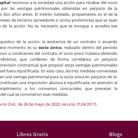
apital
reconoce a la sociedad una acción para recabar del socio
or las ventajas patrimoniales obtenidas en perjuicio de la
s dos años antes. El interés tutelado, propiamente, es el de la
ereses de terceros (acreedores o socios posteriores) que se vean
cio de la acción. No es necesario que se invoque o acredite ese
quisitos de la acción: la existencia de un contrato o acuerdo
en ese momento es su
socio único
, realizado dentro del periodo
inos o condiciones del contrato, el socio único hubiera obtenido
indirectas, que conlleven de forma correlativa un perjuicio
 previsión contractual que propició estas ventajas patrimoniales
dad fuera injustificada. En este caso, las tres medidas convenidas
n una ventaja patrimonial para la socia única en perjuicio de la
constituían una imposición abusiva e injustificada, en atención al
mplimiento a los convenios concursales que preveían la
 del cual se convinieron esas medidas.
e lo Civil, de 28 de mayo de 2020, recurso 3124/2017)
Libros Gratis
Blogs