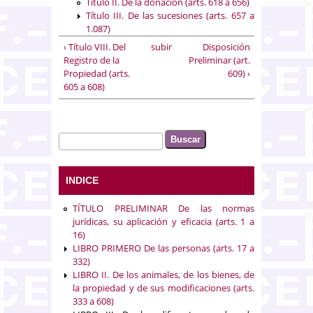
Título II. De la donación (arts. 618 a 656)
Título III. De las sucesiones (arts. 657 a
1.087)
‹ Título VIII. Del
subir
Disposición
Registro de la
Preliminar (art.
Propiedad (arts.
609) ›
605 a 608)
Buscar
Formulario de búsqueda
INDICE
TÍTULO PRELIMINAR De las normas
jurídicas, su aplicación y eficacia (arts. 1 a
16)
LIBRO PRIMERO De las personas (arts. 17 a
332)
LIBRO II. De los animales, de los bienes, de
la propiedad y de sus modificaciones (arts.
333 a 608)