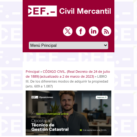
Principal
»
CÓDIGO CIVIL. (Real Decreto de 24 de julio
Usted está aquí
de 1889) (actualizado a 2 de marzo de 2023)
» LIBRO
III. De los diferentes modos de adquirir la propiedad
(arts. 609 a 1.087)