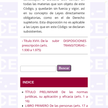
todas las materias que son objeto de este
Código, y quedarán sin fuerza y vigor, así
en su concepto de Leyes directamente
obligatorias, como en el de Derecho
supletorio. Esta disposición no es aplicable
a las Leyes que en este Código se declaran
subsistentes.
‹ Título XVIII. De la
subir
DISPOSICIONES
prescripción (arts.
TRANSITORIAS ›
1.930 a 1.975)
Buscar
Formulario de búsqueda
INDICE
TÍTULO PRELIMINAR De las normas
jurídicas, su aplicación y eficacia (arts. 1 a
16)
LIBRO PRIMERO De las personas (arts. 17 a