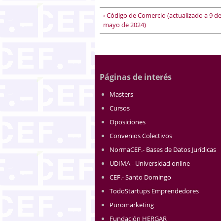
‹ Código de Comercio (actualizado a 9 d
mayo de 2024)
Páginas de interés
Masters
Cursos
Oposiciones
Convenios Colectivos
NormaCEF.- Bases de Datos Jurídicas
UDIMA - Universidad online
CEF.- Santo Domingo
TodoStartups Emprendedores
Puromarketing
Fundación HERGAR