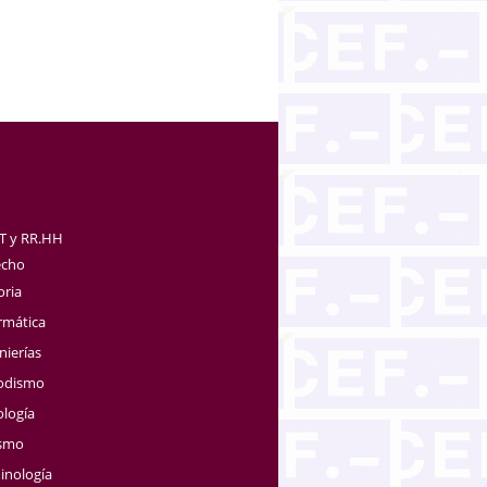
TT y RR.HH
echo
oria
rmática
nierías
iodismo
ología
ismo
inología