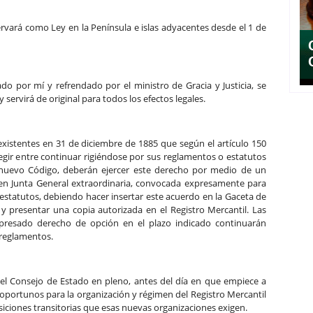
rvará como Ley en la Península e islas adyacentes desde el 1 de
ado por mí y refrendado por el ministro de Gracia y Justicia, se
 servirá de original para todos los efectos legales.
istentes en 31 de di­ciem­bre de 1885 que según el artículo 150
egir entre continuar rigiéndose por sus reglamentos o estatutos
 nuevo Código, deberán ejercer este derecho por medio de un
n Junta General extraordinaria, convocada expresamente para
 estatutos, debiendo hacer insertar este acuerdo en la Gaceta de
y presentar una copia autorizada en el Registro Mercantil. Las
resado derecho de opción en el plazo indicado continuarán
 reglamentos.
 del Consejo de Estado en pleno, antes del día en que empiece a
 oportunos para la organización y régimen del Registro Mercantil
osiciones transitorias que esas nuevas organizaciones exigen.