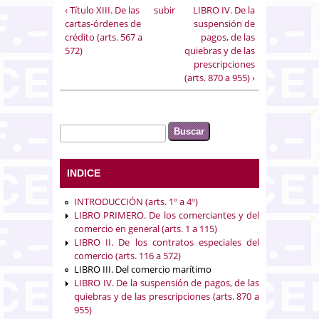
‹ Título XIII. De las
subir
LIBRO IV. De la
cartas-órdenes de
suspensión de
crédito (arts. 567 a
pagos, de las
572)
quiebras y de las
prescripciones
(arts. 870 a 955) ›
Buscar
Formulario de búsqueda
INDICE
INTRODUCCIÓN (arts. 1º a 4º)
LIBRO PRIMERO. De los comerciantes y del
comercio en general (arts. 1 a 115)
LIBRO II. De los contratos especiales del
comercio (arts. 116 a 572)
LIBRO III. Del comercio marítimo
LIBRO IV. De la suspensión de pagos, de las
quiebras y de las prescripciones (arts. 870 a
955)