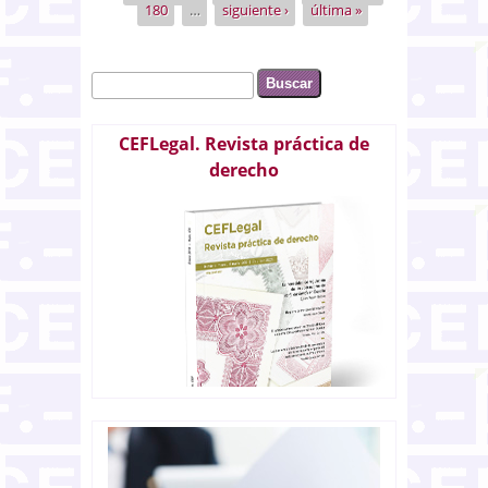
180
…
siguiente ›
última »
Buscar
Formulario de búsqueda
CEFLegal. Revista práctica de
derecho