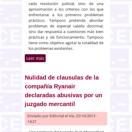
cada resolución judicial, sino de una
aproximación a los criterios con los que
enfrentarse a los primeros problemas
prácticos. Tampoco pretende abordar
problemas de especial calado doctrinal,
sino dar respuesta a cuestiones más bien
prácticas y de funcionamiento. Tampoco
tiene como objetivo agotar la totalidad de
los problemas existentes.
Leer más
sobre Conclusiones de la
reunión de magistrados de lo
mercantil de Madrid sobre
criterios de aplicación de la
Nulidad de clausulas de la
reforma de la ley de apoyo a
compañía Ryanair
emprendedores, sobre
declaradas abusivas por un
cuestiones concursales de 11 de
octubre 2013
juzgado mercantil
Enviado por
Editorial
el Vie, 25/10/2013 -
14:21
Una sentencia del Juzgado de lo Mercantil nº