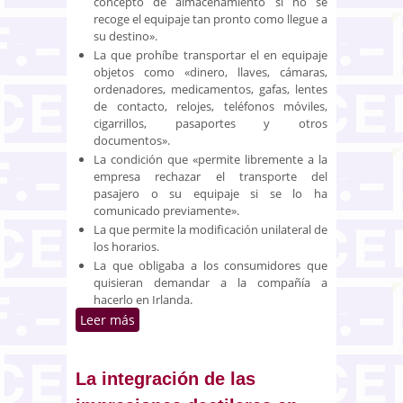
concepto de almacenamiento si no se
recoge el equipaje tan pronto como llegue a
su destino».
La que prohíbe transportar el en equipaje
objetos como «dinero, llaves, cámaras,
ordenadores, medicamentos, gafas, lentes
de contacto, relojes, teléfonos móviles,
cigarrillos, pasaportes y otros
documentos».
La condición que «permite libremente a la
empresa rechazar el transporte del
pasajero o su equipaje si se lo ha
comunicado previamente».
La que permite la modificación unilateral de
los horarios.
La que obligaba a los consumidores que
quisieran demandar a la compañía a
hacerlo en Irlanda.
Leer más
sobre Nulidad de clausulas de la
compañía Ryanair declaradas
abusivas por un juzgado
mercantil
La integración de las