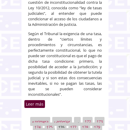
cuestión de inconstitucionalidad contra la
Ley 10/2012, conocida como “ley de tasas
judiciales”, al entender que puede
condicionar el acceso de los ciudadanos a
la Administración de Justicia.
Según el Tribunal la exigencia de una tasa,
dentro de “ciertos límites y
procedimientos y circunstancias, es
perfectamente constitucional, lo que no
puede ser constitucional es que el pago de
dicha tasa condicione: primero, la
posibilidad de acceder a la jurisdicción; y
segundo la posibilidad de obtener la tutela
judicial; y si son estas dos consecuencias
inevitables, si no se pagan las tasas, las
que se pueden considerar
inconstitucionales”.
Leer más
sobre Acordado el planteamiento
de cuestión de
inconstitucionalidad contra la
« primera
‹ anterior
…
172
173
Páginas
“ley de tasas judiciales”
174
175
176
177
178
179