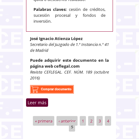
Palabras claves:
cesión de créditos,
sucesión procesal y fondos de
inversión.
José Ignacio Atienza López
Secretario del Juzgado de 1.ª Instancia n.º 41
de Madrid
Puede adquirir este documento en la
página web ceflegal.com
Revista CEFLEGAL. CEF. NÚM. 189 (octubre
2016)
Leer más
sobre Respuesta judicial ante la
cesión de créditos a fondos
buitre en la ejecución judicial
« primera
‹ anterior
1
2
3
4
Páginas
5