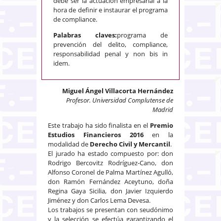
debe ser la actuación empresarial a la
hora de definir e instaurar el programa
de compliance.
Palabras claves:
programa de
prevención del delito, compliance,
responsabilidad penal y non bis in
idem.
Miguel Ángel Villacorta Hernández
Profesor. Universidad Complutense de
Madrid
Este trabajo ha sido finalista en el
Premio
Estudios Financieros 2016
en la
modalidad de
Derecho Civil y Mercantil
.
El jurado ha estado compuesto por: don
Rodrigo Bercovitz Rodríguez-Cano, don
Alfonso Coronel de Palma Martínez Agulló,
don Ramón Fernández Aceytuno, doña
Regina Gaya Sicilia, don Javier Izquierdo
Jiménez y don Carlos Lema Devesa.
Los trabajos se presentan con seudónimo
y la selección se efectúa garantizando el