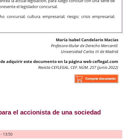
ntea la actual legislación, para luego concluir con una serie de
resente el legislador concursal.
ho concursal; cultura empresarial; riesgo; crisis empresarial;
María Isabel Candelario Macías
Profesora titular de Derecho Mercantil.
Universidad Carlos III de Madrid
de adquirir este documento en la página web ceflegal.com
Revista CEFLEGAL. CEF. NÚM. 257 (junio 2022)
tidad y funcionalidad de la legislación concursal española
 para el accionista de una sociedad
- 13:50