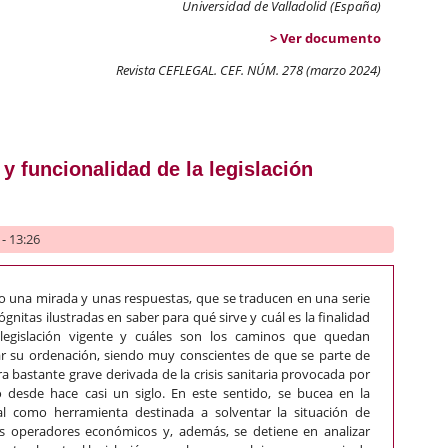
Universidad de Valladolid (España)
> Ver documento
Revista CEFLEGAL. CEF. NÚM. 278 (marzo 2024)
versor-Estado receptor en América Latina
 y funcionalidad de la legislación
- 13:26
o una mirada y unas respuestas, que se traducen en una serie
gnitas ilustradas en saber para qué sirve y cuál es la finalidad
 legislación vigente y cuáles son los caminos que quedan
ar su ordenación, siendo muy conscientes de que se parte de
 bastante grave derivada de la crisis sanitaria provocada por
o desde hace casi un siglo. En este sentido, se bucea en la
sal como herramienta destinada a solventar la situación de
los operadores económicos y, además, se detiene en analizar