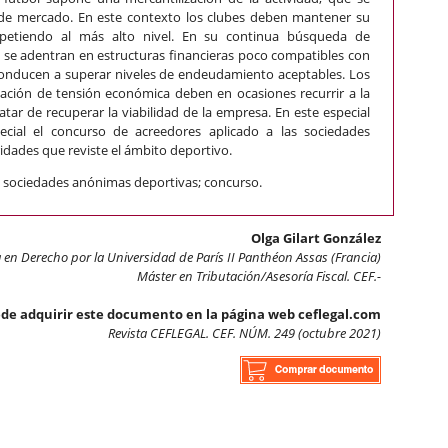
 de mercado. En este contexto los clubes deben mantener su
mpetiendo al más alto nivel. En su continua búsqueda de
s se adentran en estructuras financieras poco compatibles con
 conducen a superar niveles de endeudamiento aceptables. Los
ación de tensión económica deben en ocasiones recurrir a la
tar de recuperar la viabilidad de la empresa. En este especial
ecial el concurso de acreedores aplicado a las sociedades
idades que reviste el ámbito deportivo.
l; sociedades anónimas deportivas; concurso.
Olga Gilart González
 en Derecho por la Universidad de París II Panthéon Assas (Francia)
Máster en Tributación/Asesoría Fiscal. CEF.-
de adquirir este documento en la página web ceflegal.com
Revista CEFLEGAL. CEF. NÚM. 249 (octubre 2021)
de los clubes de fútbol. De la financiación al concurso de acreedor