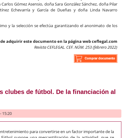
n Carlos Gómez Asensio, doña Sara González Sánchez, doña Pilar
rtínez Echevarría y García de Dueñas y doña Linda Navarro
mo y la selección se efectúa garantizando el anonimato de los
de adquirir este documento en la página web ceflegal.com
Revista CEFLEGAL. CEF. NÚM. 253 (febrero 2022)
altad para el accionista de una sociedad cotizada
 clubes de fútbol. De la financiación al
- 15:20
entretenimiento para convertirse en un factor importante de la
 fútbol supone una mercantilización de la actividad, que se