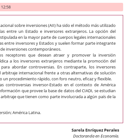
- 12:58
rnacional sobre inversiones (AII) ha sido el método más utilizado
das entre un Estado e inversores extranjeros. La opción del
estipulada en la mayor parte de cuerpos legales internacionales
ias entre inversores y Estados y suelen formar parte integrante
s de inversiones contemporáneos.
os receptores que desean atraer y promover la inversión
urídica a los inversores extranjeros mediante la promoción del
 para abordar controversias. En contraparte, los inversores
 arbitraje internacional frente a otras alternativas de solución
o un procedimiento rápido, con foro neutro, eficaz y flexible.
las controversias inversor-Estado en el contexto de América
información que provee la base de datos del CIADI, se estudian
arbitraje que tienen como parte involucrada a algún país de la
versión; América Latina.
Sarela Enríquez Perales
Doctoranda en Economía.