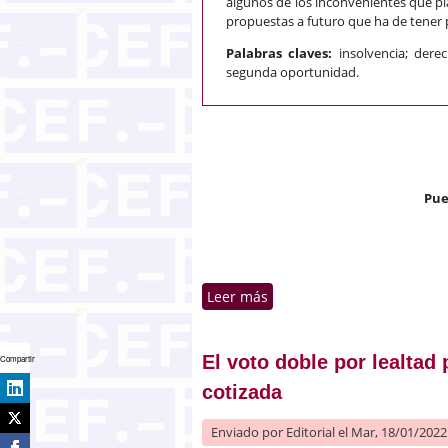
algunos de los inconvenientes que pla
propuestas a futuro que ha de tener p
Palabras claves:
insolvencia; derec
segunda oportunidad.
Pue
Leer más
sobre (Re)visión de la iden
El voto doble por lealtad
Compartir
cotizada
Enviado por
Editorial
el Mar, 18/01/2022 