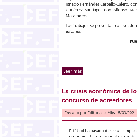
Ignacio Fernández Carballo-Calero, do
Gutiérrez Santiago, don Alfonso Ma
Matamoros.
Los trabajos se presentan con seudóni
autores.
Pue
Leer más
sobre El voto doble por le
La crisis económica de los
concurso de acreedores
Enviado por
Editorial
el Mié, 15/09/2021 
El fútbol ha pasado de ser un simple 
economía. La profesionalización del