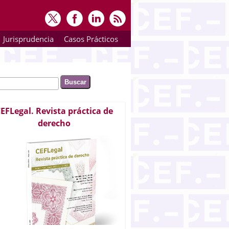
Jurisprudencia
Casos Prácticos
ar
rmulario de búsqueda
EFLegal. Revista práctica de
derecho