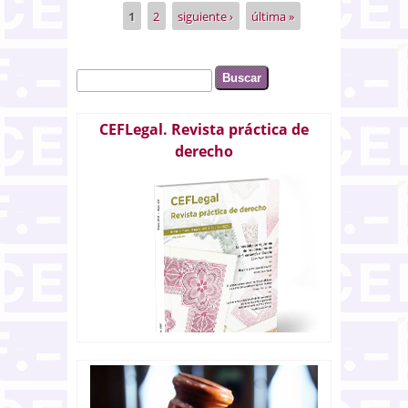
para los clientes
1
2
siguiente ›
última »
Páginas
Buscar
Formulario de búsqueda
CEFLegal. Revista práctica de
derecho