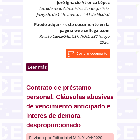
José Ignacio Atienza López
Letrado de la Administración de Justicia.
Juzgado de 1.ª Instancia n.º 41 de Madrid
Puede adquirir este documento en la
página web ceflegal.com
Revista CEFLEGAL. CEF. NÚM. 232 (mayo
2020)
Leer más
sobre Efectos de la concesión del
BEPI para el hipotecante no
deudor
Contrato de préstamo
personal. Cláusulas abusivas
de vencimiento anticipado e
interés de demora
desproporcionado
Enviado por
Editorial
el Mié, 01/04/2020 -