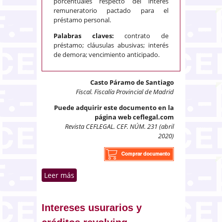
porcentuales respecto del interés
remuneratorio pactado para el
préstamo personal.
Palabras claves:
contrato de
préstamo; cláusulas abusivas; interés
de demora; vencimiento anticipado.
Casto Páramo de Santiago
Fiscal. Fiscalía Provincial de Madrid
Puede adquirir este documento en la
página web ceflegal.com
Revista CEFLEGAL. CEF. NÚM. 231 (abril
2020)
Leer más
sobre Contrato de préstamo
personal. Cláusulas abusivas de
vencimiento anticipado e interés
de demora desproporcionado
Intereses usurarios y