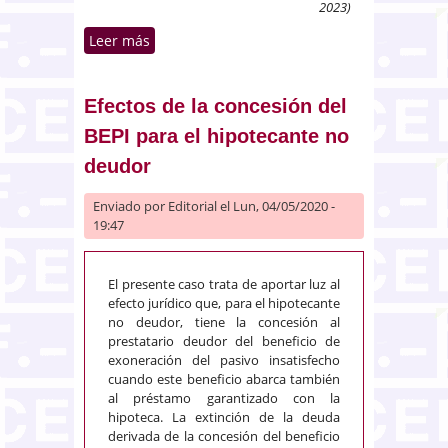
2023)
Leer más
sobre Recurso contra sentencia
desestimatoria en acción de
impugnación de un acuerdo de
disolución de una sociedad
Efectos de la concesión del
limitada
BEPI para el hipotecante no
deudor
Enviado por
Editorial
el Lun, 04/05/2020 -
19:47
El presente caso trata de aportar luz al
efecto jurídico que, para el hipotecante
no deudor, tiene la concesión al
prestatario deudor del beneficio de
exoneración del pasivo insatisfecho
cuando este beneficio abarca también
al préstamo garantizado con la
hipoteca. La extinción de la deuda
derivada de la concesión del beneficio