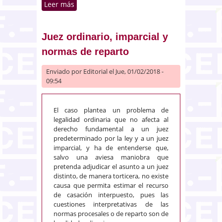
Leer más
sobre Utilización de la nueva
información obtenida en el curso
de una investigación policial y el
hallazgo casual. Intervenciones
Juez ordinario, imparcial y
telefónicas
normas de reparto
Enviado por
Editorial
el Jue, 01/02/2018 -
09:54
El caso plantea un problema de
legalidad ordinaria que no afecta al
derecho fundamental a un juez
predeterminado por la ley y a un juez
imparcial, y ha de entenderse que,
salvo una aviesa maniobra que
pretenda adjudicar el asunto a un juez
distinto, de manera torticera, no existe
causa que permita estimar el recurso
de casación interpuesto, pues las
cuestiones interpretativas de las
normas procesales o de reparto son de