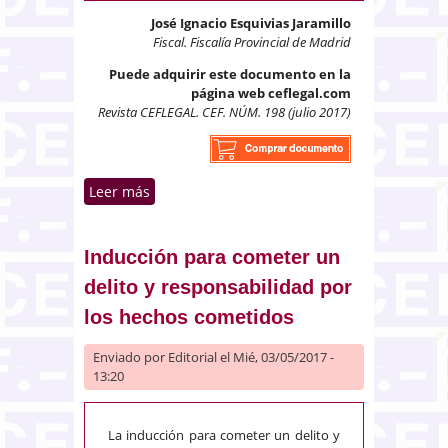
José Ignacio Esquivias Jaramillo
Fiscal. Fiscalía Provincial de Madrid
Puede adquirir este documento en la
página web ceflegal.com
Revista CEFLEGAL. CEF. NÚM. 198 (julio 2017)
Leer más
sobre La renuncia a la acción
penal y el perdón de las
personas ofendidas en delitos
semipúblicos
Inducción para cometer un
delito y responsabilidad por
los hechos cometidos
Enviado por
Editorial
el Mié, 03/05/2017 -
13:20
La inducción para cometer un delito y