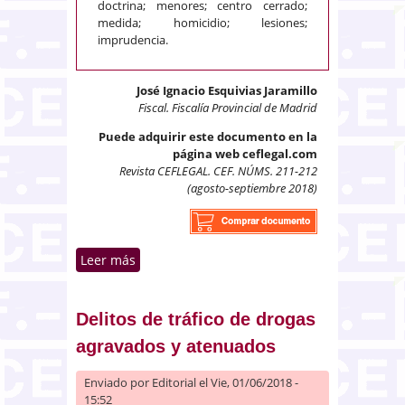
doctrina; menores; centro cerrado;
medida; homicidio; lesiones;
imprudencia.
José Ignacio Esquivias Jaramillo
Fiscal. Fiscalía Provincial de Madrid
Puede adquirir este documento en la
página web ceflegal.com
Revista CEFLEGAL. CEF. NÚMS. 211-212
(agosto-septiembre 2018)
Leer más
sobre Interpretación del artículo
382 del CP cuando concurren
varias infracciones en los delitos
contra la seguridad vial
Delitos de tráfico de drogas
agravados y atenuados
Enviado por
Editorial
el Vie, 01/06/2018 -
15:52