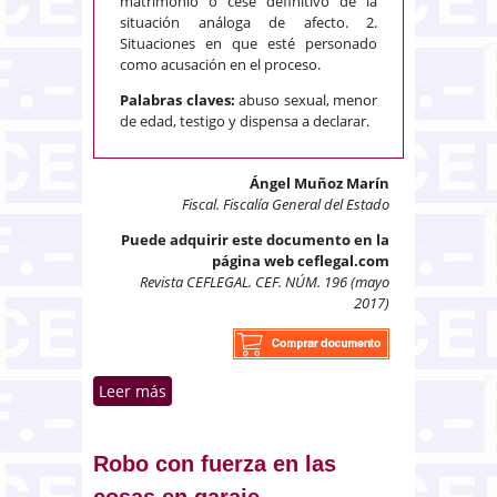
matrimonio o cese definitivo de la
situación análoga de afecto. 2.
Situaciones en que esté personado
como acusación en el proceso.
Palabras claves:
abuso sexual, menor
de edad, testigo y dispensa a declarar.
Ángel Muñoz Marín
Fiscal. Fiscalía General del Estado
Puede adquirir este documento en la
página web ceflegal.com
Revista CEFLEGAL. CEF. NÚM. 196 (mayo
2017)
Leer más
sobre Dispensa de la obligación
de declarar del artículo 416 de la
Ley de Enjuiciamiento Criminal
Robo con fuerza en las
cosas en garaje