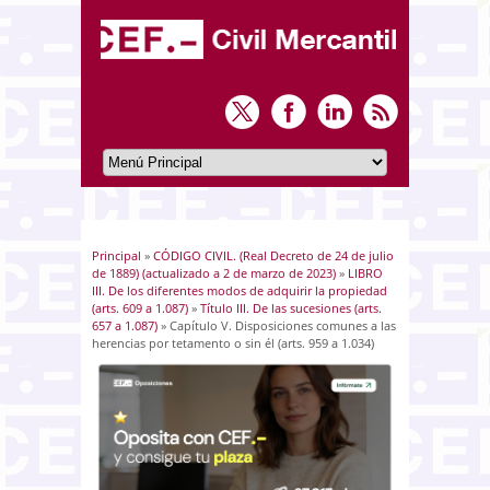
Principal
»
CÓDIGO CIVIL. (Real Decreto de 24 de julio
Usted está aquí
de 1889) (actualizado a 2 de marzo de 2023)
»
LIBRO
III. De los diferentes modos de adquirir la propiedad
(arts. 609 a 1.087)
»
Título III. De las sucesiones (arts.
657 a 1.087)
» Capítulo V. Disposiciones comunes a las
herencias por tetamento o sin él (arts. 959 a 1.034)