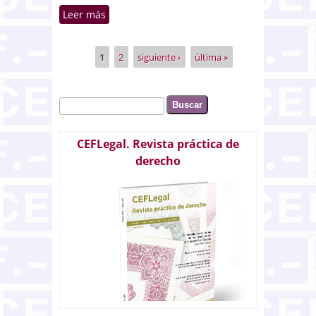
Leer más
sobre La resolución alternativa
de litigios en materia de
consumo llega al Senado
1
2
siguiente ›
última »
Páginas
Buscar
Formulario de búsqueda
CEFLegal. Revista práctica de
derecho