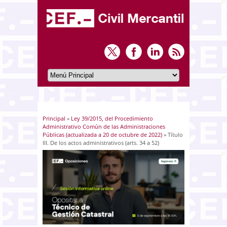
Principal
»
Ley 39/2015, del Procedimiento
Usted está aquí
Administrativo Común de las Administraciones
Públicas (actualizada a 20 de octubre de 2022)
» Título
III. De los actos administrativos (arts. 34 a 52)