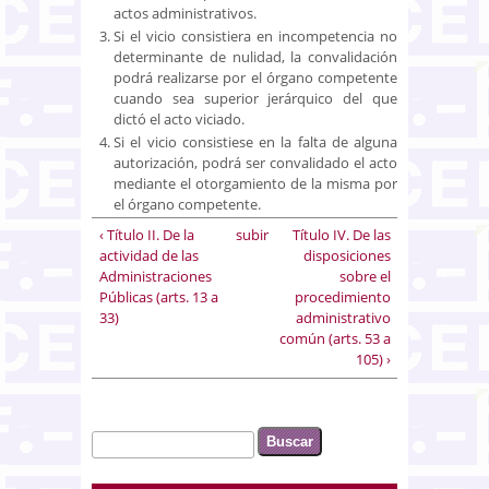
actos administrativos.
Si el vicio consistiera en incompetencia no
determinante de nulidad, la convalidación
podrá realizarse por el órgano competente
cuando sea superior jerárquico del que
dictó el acto viciado.
Si el vicio consistiese en la falta de alguna
autorización, podrá ser convalidado el acto
mediante el otorgamiento de la misma por
el órgano competente.
‹ Título II. De la
subir
Título IV. De las
actividad de las
disposiciones
Administraciones
sobre el
Públicas (arts. 13 a
procedimiento
33)
administrativo
común (arts. 53 a
105) ›
Buscar
Formulario de búsqueda