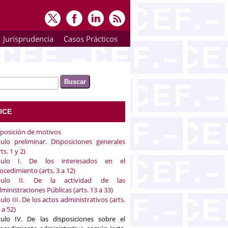
Jurisprudencia
Casos Prácticos
ar
rmulario de búsqueda
ICE
posición de motivos
tulo preliminar. Disposiciones generales
rts. 1 y 2)
ítulo I. De los interesados en el
ocedimiento (arts. 3 a 12)
ítulo II. De la actividad de las
ministraciones Públicas (arts. 13 a 33)
tulo III. De los actos administrativos (arts.
 a 52)
tulo IV. De las disposiciones sobre el