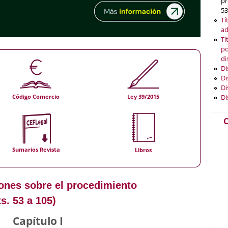
pr
53
Tí
ad
Tí
po
di
Di
Di
Di
Di
Código Comercio
Ley 39/2015
C
Sumarios Revista
Libros
ciones sobre el procedimiento
s. 53 a 105)
Capítulo I