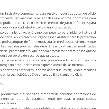
administrativo competente para resolver, podrá adoptar, de oficio
motivada, las medidas provisionales que estime oportunas para
ue pudiera recaer, si existiesen elementos de juicio suficientes para
 proporcionalidad, efectividad y menor onerosidad.
nto administrativo, el órgano competente para iniciar o instruir el
 de parte, en los casos de urgencia inaplazable y para la protección
os, podrá adoptar de forma motivada las medidas provisionales que
. Las medidas provisionales deberán ser confirmadas, modificadas
ión del procedimiento, que deberá efectuarse dentro de los quince
 podrá ser objeto del recurso que proceda.
án sin efecto si no se inicia el procedimiento en dicho plazo o
ontenga un pronunciamiento expreso acerca de las mismas.
s apartados anteriores, podrán acordarse las siguientes medidas
s en la Ley 1/2000, de 7 de enero, de Enjuiciamiento Civil:
s.
s productivos o suspensión temporal de servicios por razones de
l cierre temporal del establecimiento por estas u otras causas
a aplicable.
ntas y cosas fungibles computables en metálico por aplicación de