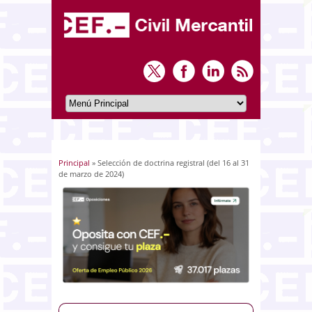
Principal
» Selección de doctrina registral (del 16 al 31
Usted está aquí
de marzo de 2024)