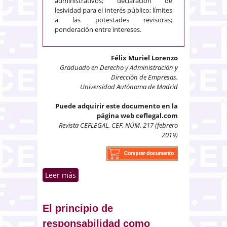
administrativos; declaración de
lesividad para el interés público; límites
a las potestades revisoras;
ponderación entre intereses.
Félix Muriel Lorenzo
Graduado en Derecho y Administración y
Dirección de Empresas.
Universidad Autónoma de Madrid
Puede adquirir este documento en la
página web ceflegal.com
Revista CEFLEGAL. CEF. NÚM. 217 (febrero
2019)
Leer más
sobre La función de la
declaración de lesividad en el
cauce revisor del artículo 107 de
la LPACAP
El principio de
responsabilidad como