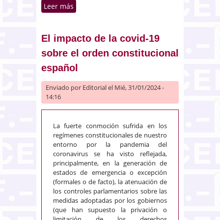
Leer más
sobre La Administración pública
sanitaria en España: análisis
actualizado del informe anual
del SNS desde una perspectiva
El impacto de la covid-19
administrativo-financiera
sobre el orden constitucional
español
Enviado por
Editorial
el Mié, 31/01/2024 -
14:16
La fuerte conmoción sufrida en los
regímenes constitucionales de nuestro
entorno por la pandemia del
coronavirus se ha visto reflejada,
principalmente, en la generación de
estados de emergencia o excepción
(formales o de facto), la atenuación de
los controles parlamentarios sobre las
medidas adoptadas por los gobiernos
(que han supuesto la privación o
limitación de los derechos