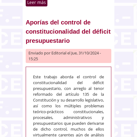
Leer más
sobre El acceso oportuno a los
documentos legislativos («huella
normativa») para el ejercicio
efectivo del derecho
Aporías del control de
fundamental a la participación y
constitucionalidad del déficit
el escrutinio en los asuntos
presupuestario
públicos
Enviado por
Editorial
el Jue, 31/10/2024 -
15:25
Este trabajo aborda el control de
constitucionalidad del déficit
presupuestario, con arreglo al tenor
reformado del artículo 135 de la
Constitución y su desarrollo legislativo,
así como los múltiples problemas
teórico-prácticos constitucionales,
procesales, administrativos y
presupuestarios que pueden derivarse
de dicho control, muchos de ellos
virtualmente carentes aún de análisis