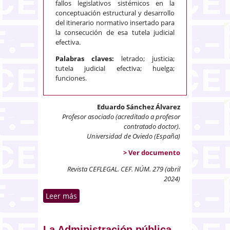
fallos legislativos sistémicos en la
conceptuación estructural y desarrollo
del itinerario normativo insertado para
la consecución de esa tutela judicial
efectiva.
Palabras claves:
letrado; justicia;
tutela judicial efectiva; huelga;
funciones.
Eduardo Sánchez Álvarez
Profesor asociado (acreditado a profesor
contratado doctor).
Universidad de Oviedo (España)
> Ver documento
Revista CEFLEGAL. CEF. NÚM. 279 (abril
2024)
Leer más
sobre La figura del letrado de la
Administración de Justicia y su
proyección al derecho a la tutela
judicial efectiva. (Reflexiones
La Administración pública