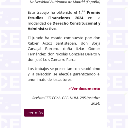
Universidad Autónoma de Madrid (España)
er
Este trabajo ha obtenido el
1.
Premio
Estudios Financieros 2024
en la
modalidad de
Derecho Constitucional y
Administrativo
.
El jurado ha estado compuesto por: don
Xabier Arzoz Santisteban, don Borja
Carvajal Borrero, doña Itzíar Gómez
Fernández, don Nicolás González Deleito y
don José Luis Zamarro Parra.
Los trabajos se presentan con seudónimo
y la selección se efectúa garantizando el
anonimato de los autores.
> Ver documento
Revista CEFLEGAL. CEF. NÚM. 285 (octubre
2024)
Leer más
sobre El derecho del Plan de
Recuperación, Transformación y
Resiliencia: ¿evolución del