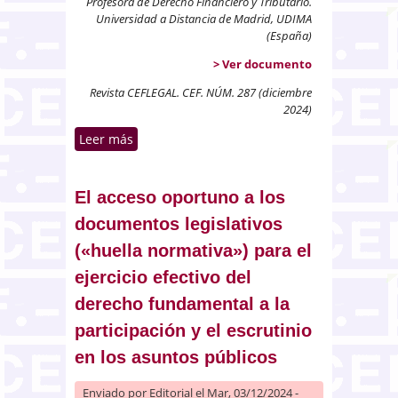
Profesora de Derecho Financiero y Tributario.
Universidad a Distancia de Madrid, UDIMA
(España)
> Ver documento
Revista CEFLEGAL. CEF. NÚM. 287 (diciembre
2024)
Leer más
sobre Consecuencias de la salida
del Tratado de la Carta de la
Energía: numerosos asuntos
pendientes e incumplimiento de
El acceso oportuno a los
los laudos arbitrales que
documentos legislativos
condenan a España
(«huella normativa») para el
ejercicio efectivo del
derecho fundamental a la
participación y el escrutinio
en los asuntos públicos
Enviado por
Editorial
el Mar, 03/12/2024 -