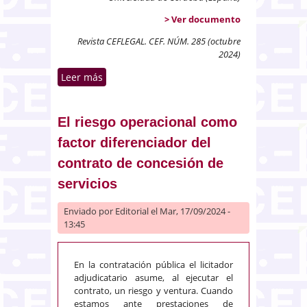
> Ver documento
Revista CEFLEGAL. CEF. NÚM. 285 (octubre
2024)
Leer más
sobre Teoría y práctica del efecto
incentivador de las
subvenciones: una aplicación del
método del caso a la
El riesgo operacional como
jurisprudencia del Tribunal
factor diferenciador del
Superior de Justicia de Andalucía
contrato de concesión de
servicios
Enviado por
Editorial
el Mar, 17/09/2024 -
13:45
En la contratación pública el licitador
adjudicatario asume, al ejecutar el
contrato, un riesgo y ventura. Cuando
estamos ante prestaciones de