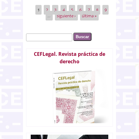
español
1
2
3
4
5
6
7
8
9
Páginas
…
siguiente ›
última »
Buscar
Formulario de búsqueda
CEFLegal. Revista práctica de
derecho