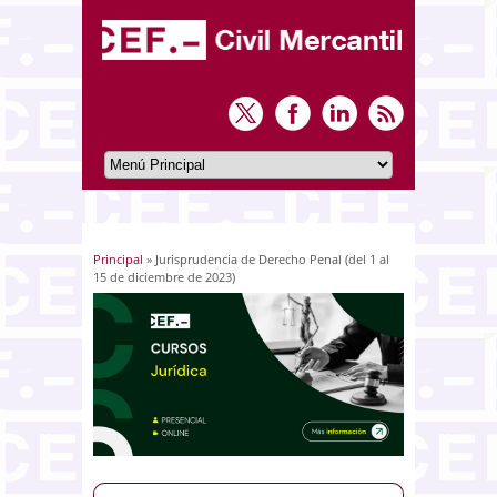
Principal
» Jurisprudencia de Derecho Penal (del 1 al
Usted está aquí
15 de diciembre de 2023)