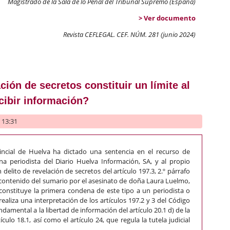
Magistrado de la Sala de lo Penal del Tribunal Supremo (España)
> Ver documento
Revista CEFLEGAL. CEF. NÚM. 281 (junio 2024)
s laborales y libertad de expresión
ción de secretos constituir un límite al
cibir información?
- 13:31
vincial de Huelva ha dictado una sentencia en el recurso de
a periodista del Diario Huelva Información, SA, y al propio
delito de revelación de secretos del artículo 197.3, 2.º párrafo
 contenido del sumario por el asesinato de doña Laura Luelmo,
constituye la primera condena de este tipo a un periodista o
aliza una interpretación de los artículos 197.2 y 3 del Código
ndamental a la libertad de información del artículo 20.1 d) de la
culo 18.1, así como el artículo 24, que regula la tutela judicial