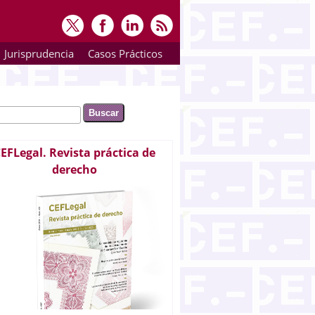
Jurisprudencia
Casos Prácticos
ar
rmulario de búsqueda
EFLegal. Revista práctica de
derecho