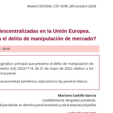
Revista CEFLEGAL. CEF. NÚM. 285 (octubre 2024)
cas «penalmente» responsables por los delitos cometidos por sus i
descentralizadas en la Unión Europea.
 el delito de manipulación de mercado?
- 08:46
dogmático principal que presenta el delito de manipulación de
mento (UE) 2023/1114, de 31 de mayo de 2023, relativo a los
ncia penal.
ccesoriedad asimétrica; criptoactivos; ley penal en blanco.
Mariano Castillo García
Castillo&García. Abogados penalistas.
Especialistas en derecho penal económico y de la empresa (España)
> Ver documento