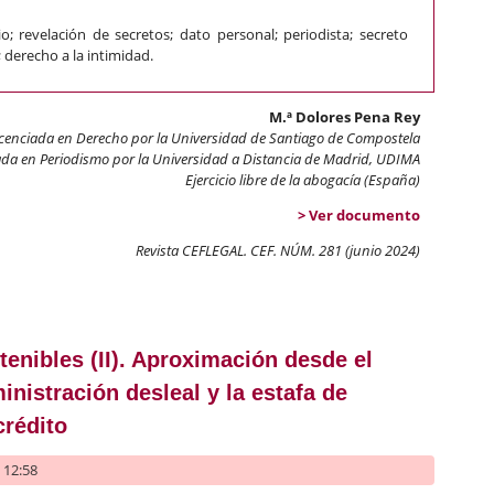
o; revelación de secretos; dato personal; periodista; secreto
 derecho a la intimidad.
M.ª Dolores Pena Rey
icenciada en Derecho por la Universidad de Santiago de Compostela
a en Periodismo por la Universidad a Distancia de Madrid, UDIMA
Ejercicio libre de la abogacía (España)
> Ver documento
Revista CEFLEGAL. CEF. NÚM. 281 (junio 2024)
revelación de secretos constituir un límite al derecho a comunicar y
enibles (II). Aproximación desde el
nistración desleal y la estafa de
crédito
- 12:58