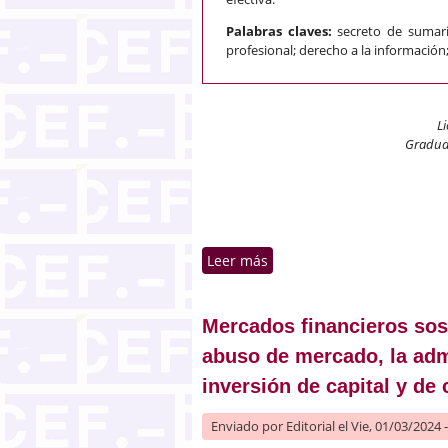
Palabras claves:
secreto de sumari
profesional; derecho a la información;
L
Graduad
Leer más
sobre ¿Puede el delito de 
Mercados financieros sost
abuso de mercado, la admi
inversión de capital y de 
Enviado por
Editorial
el Vie, 01/03/2024 