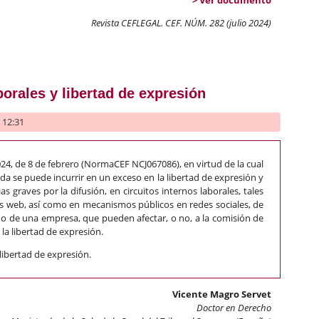
Revista CEFLEGAL. CEF. NÚM. 282 (julio 2024)
nanzas descentralizadas en la Unión Europea. ¿Cambio de parad
orales y libertad de expresión
- 12:31
2024, de 8 de febrero (NormaCEF NCJ067086), en virtud de la cual
a se puede incurrir en un exceso en la libertad de expresión y
s graves por la difusión, en circuitos internos laborales, tales
 web, así como en mecanismos públicos en redes sociales, de
no de una empresa, que pueden afectar, o no, a la comisión de
la libertad de expresión.
 libertad de expresión.
Vicente Magro Servet
Doctor en Derecho