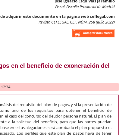
José Ignacio Esquivias Jaramillo
Fiscal. Fiscalía Provincial de Madrid
de adquirir este documento en la página web ceflegal.com
Revista CEFLEGAL. CEF. NÚM. 258 (julio 2022)
s anticipadas en la construcción y venta de viviendas
gos en el beneficio de exoneración del
- 12:34
nálisis del requisito del plan de pagos, y si la presentación de
como uno de los requisitos para obtener el beneficio de
en el caso del concurso del deudor persona natural. El plan de
te a la solicitud del beneficio, para que las partes puedan
base en estas alegaciones será aprobado el plan propuesto o,
 juzgado. Los perfiles que este plan de pagos haya de tener