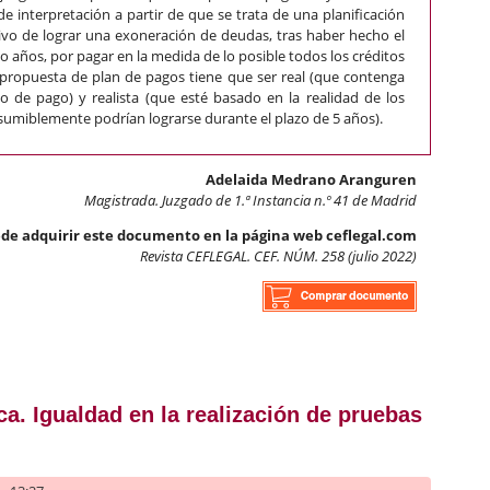
 interpretación a partir de que se trata de una planificación
tivo de lograr una exoneración de deudas, tras haber hecho el
o años, por pagar en la medida de lo posible todos los créditos
 propuesta de plan de pagos tiene que ser real (que contenga
 de pago) y realista (que esté basado en la realidad de los
esumiblemente podrían lograrse durante el plazo de 5 años).
Adelaida Medrano Aranguren
Magistrada. Juzgado de 1.ª Instancia n.º 41 de Madrid
de adquirir este documento en la página web ceflegal.com
Revista CEFLEGAL. CEF. NÚM. 258 (julio 2022)
de pagos en el beneficio de exoneración del pasivo insatisfecho
ca. Igualdad en la realización de pruebas