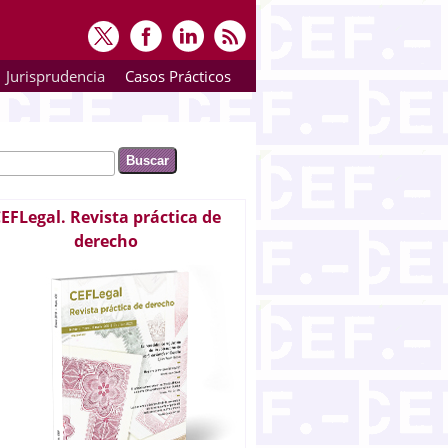
Jurisprudencia
Casos Prácticos
ar
rmulario de búsqueda
EFLegal. Revista práctica de
derecho