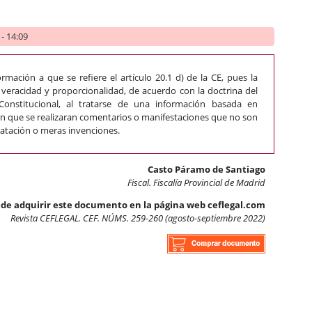
- 14:09
formación a que se refiere el artículo 20.1 d) de la CE, pues la
 veracidad y proporcionalidad, de acuerdo con la doctrina del
onstitucional, al tratarse de una información basada en
sin que se realizaran comentarios o manifestaciones que no son
atación o meras invenciones.
Casto Páramo de Santiago
Fiscal. Fiscalía Provincial de Madrid
de adquirir este documento en la página web ceflegal.com
Revista CEFLEGAL. CEF. NÚMS. 259-260 (agosto-septiembre 2022)
 la propia imagen de artículo periodístico con fotografía y veracid