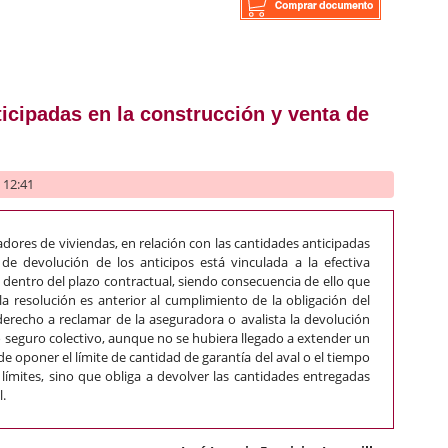
 mancomunidad de municipios. Ordenanza fiscal. Recurso contenc
icipadas en la construcción y venta de
- 12:41
ores de viviendas, en relación con las cantidades anticipadas
de devolución de los anticipos está vinculada a la efectiva
 dentro del plazo contractual, siendo consecuencia de ello que
la resolución es anterior al cumplimiento de la obligación del
recho a reclamar de la aseguradora o avalista la devolución
o seguro colectivo, aunque no se hubiera llegado a extender un
de oponer el límite de cantidad de garantía del aval o el tiempo
 límites, sino que obliga a devolver las cantidades entregadas
l.