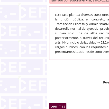
Enviado por
Editorial
el Mar, 31/05/2022 
Este caso plantea diversas cuestiones
la función pública, en concreto, 
Tramitación Procesal y Administrativ
desarrollo normal del ejercicio -prue
si bien solo una de ellos recurri
posteriormente, a través del recur
arts.14 (principio de igualdad) y 23.2
cargos públicos, con los requisitos 
presentaros situaciones de controvers
Pue
Leer más
sobre Acceso a la función 