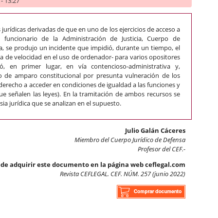
- 13:27
 jurídicas derivadas de que en uno de los ejercicios de acceso a
a funcionario de la Administración de Justicia, Cuerpo de
a, se produjo un incidente que impidió, durante un tiempo, el
ba de velocidad en el uso de ordenador- para varios opositores
ó, en primer lugar, en vía contencioso-administrativa y,
so de amparo constitucional por presunta vulneración de los
 (derecho a acceder en condiciones de igualdad a las funciones y
que señalen las leyes). En la tramitación de ambos recursos se
ia jurídica que se analizan en el supuesto.
Julio Galán Cáceres
Miembro del Cuerpo Jurídico de Defensa
Profesor del CEF.-
de adquirir este documento en la página web ceflegal.com
Revista CEFLEGAL. CEF. NÚM. 257 (junio 2022)
pública. Igualdad en la realización de pruebas selectivas e impugn