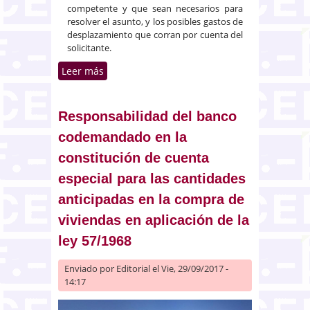
competente y que sean necesarios para
resolver el asunto, y los posibles gastos de
desplazamiento que corran por cuenta del
solicitante.
Leer más
sobre Tutela judicial efectiva y la
cobertura de la justicia gratuita
en litigios transfronterizos en
relación a los gastos de
Responsabilidad del banco
traducción
codemandado en la
constitución de cuenta
especial para las cantidades
anticipadas en la compra de
viviendas en aplicación de la
ley 57/1968
Enviado por
Editorial
el Vie, 29/09/2017 -
14:17