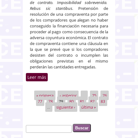
de contrato. Imposibilidad sobrevenida.
Rebus sic stantibus.
Pretensión de
resolución de una compraventa por parte
de los compradores que alegan no haber
conseguido la financiación necesaria para
proceder al pago como consecuencia de la
adversa coyuntura económica. El contrato
de compraventa contiene una cláusula en
la que se prevé que si los compradores
desisten del contrato o incumplen las
obligaciones previstas en el mismo
perderán las cantidades entregadas.
Leer más
sobre Incumplimiento del
contrato de compraventa de
vivienda por no haber podido
« primera
‹ anterior
…
75
76
Páginas
obtener financiación
77
78
79
80
81
82
83
…
siguiente ›
última »
Buscar
Formulario de búsqueda