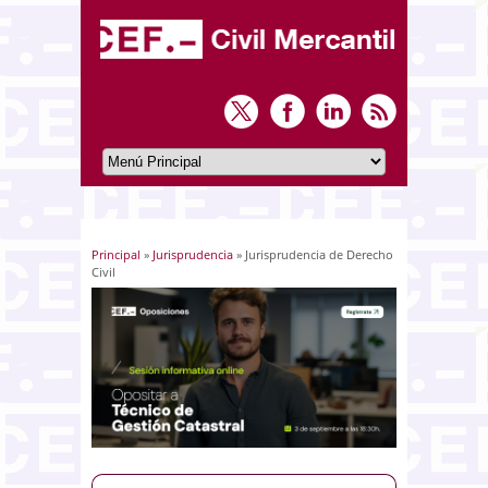
Principal
»
Jurisprudencia
» Jurisprudencia de Derecho
Usted está aquí
Civil