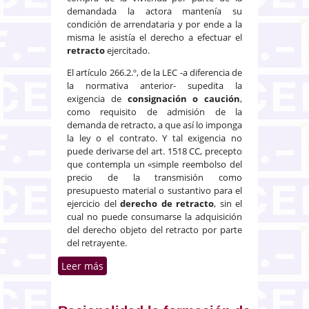
demandada la actora mantenía su
condición de arrendataria y por ende a la
misma le asistía el derecho a efectuar el
retracto
ejercitado.
El artículo 266.2.º, de la LEC -a diferencia de
la normativa anterior- supedita la
exigencia de
consignación o caución
,
como requisito de admisión de la
demanda de retracto, a que así lo imponga
la ley o el contrato. Y tal exigencia no
puede derivarse del art. 1518 CC, precepto
que contempla un «simple reembolso del
precio de la transmisión como
presupuesto material o sustantivo para el
ejercicio del
derecho de retracto
, sin el
cual no puede consumarse la adquisición
del derecho objeto del retracto por parte
del retrayente.
Leer más
sobre Retracto arrendaticio y
consignación como requisito
para el ejercicio del derecho