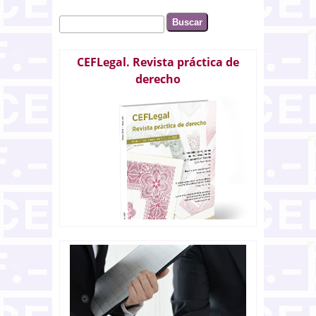
Buscar
Formulario de búsqueda
CEFLegal. Revista práctica de
derecho