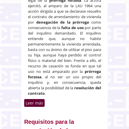
legal de la
prórroga forzosa
. La actora
ejercitó, al amparo de la LAU 1964 una
acción dirigida a que se declarase resuelto
el contrato de arrendamiento de vivienda
por
denegación de la prórroga
como
consecuencia de la
falta de uso
por parte
del inquilino demandado. El inquilino
entiende que, aunque no habite
permanentemente la vivienda arrendada,
basta con su ánimo de utilizar el piso para
su hija, aunque haya perdido el control
físico o material del bien. Frente a ello, el
recurso de casación se funda en que tal
uso no está amparado por la
prórroga
forzosa
, al no ser un uso propio del
inquilino y, en consecuencia, queda
abierta la posibilidad de la
resolución del
contrato
.
Leer más
sobre Extinción de
arrendamiento por no uso de la
vivienda
Requisitos para la