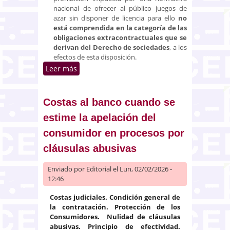
nacional de ofrecer al público juegos de
azar sin disponer de licencia para ello
no
está comprendida en la categoría de las
obligaciones extracontractuales que se
derivan del Derecho de sociedades
, a los
efectos de esta disposición.
Leer más
sobre El daño soportado por un
jugador online se considera
producido en el Estado miembro
en el que este tiene su
Costas al banco cuando se
residencia habitual
estime la apelación del
consumidor en procesos por
cláusulas abusivas
Enviado por
Editorial
el Lun, 02/02/2026 -
12:46
Costas judiciales. Condición general de
la contratación. Protección de los
Consumidores. Nulidad de cláusulas
abusivas. Principio de efectividad.