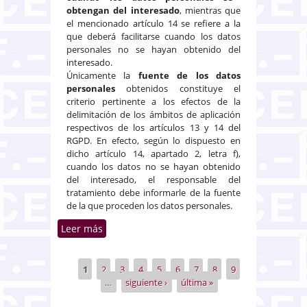
obtengan del interesado
, mientras que
el mencionado artículo 14 se refiere a la
que deberá facilitarse cuando los datos
personales no se hayan obtenido del
interesado.
Únicamente la
fuente de los datos
personales
obtenidos constituye el
criterio pertinente a los efectos de la
delimitación de los ámbitos de aplicación
respectivos de los artículos 13 y 14 del
RGPD. En efecto, según lo dispuesto en
dicho artículo 14, apartado 2, letra f),
cuando los datos no se hayan obtenido
del interesado, el responsable del
tratamiento debe informarle de la fuente
de la que proceden los datos personales.
Leer más
sobre Obtención de datos
personales mediante cámaras
corporales. Obligación de
1
2
3
4
5
6
7
8
9
Páginas
información al interesado por el
…
siguiente ›
última »
responsable del tratamiento