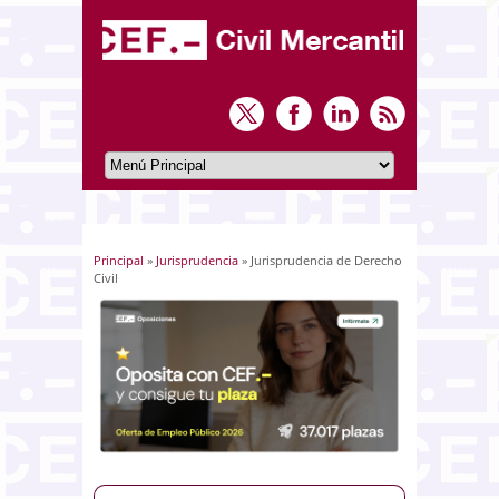
Principal
»
Jurisprudencia
» Jurisprudencia de Derecho
Usted está aquí
Civil