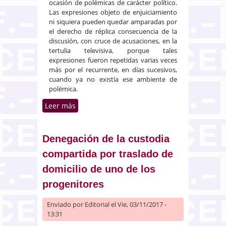
ocasión de polémicas de carácter político.
Las expresiones objeto de enjuiciamiento
ni siquiera pueden quedar amparadas por
el derecho de réplica consecuencia de la
discusión, con cruce de acusaciones, en la
tertulia televisiva, porque tales
expresiones fueron repetidas varias veces
más por el recurrente, en días sucesivos,
cuando ya no existía ese ambiente de
polémica.
Leer más
sobre El TS confirma que un
periodista vulneró el derecho al
honor de Pablo Iglesias
Denegación de la custodia
compartida por traslado de
domicilio de uno de los
progenitores
Enviado por
Editorial
el Vie, 03/11/2017 -
13:31