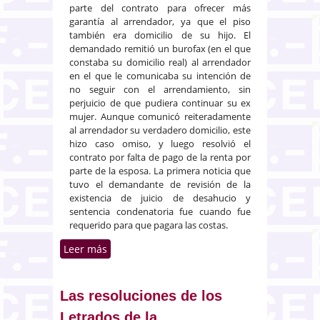
parte del contrato para ofrecer más
garantía al arrendador, ya que el piso
también era domicilio de su hijo. El
demandado remitió un burofax (en el que
constaba su domicilio real) al arrendador
en el que le comunicaba su intención de
no seguir con el arrendamiento, sin
perjuicio de que pudiera continuar su ex
mujer. Aunque comunicó reiteradamente
al arrendador su verdadero domicilio, este
hizo caso omiso, y luego resolvió el
contrato por falta de pago de la renta por
parte de la esposa. La primera noticia que
tuvo el demandante de revisión de la
existencia de juicio de desahucio y
sentencia condenatoria fue cuando fue
requerido para que pagara las costas.
Leer más
sobre Revisión de sentencia
firme por ocultación maliciosa
del domicilio del demandado a
efectos de citación al juicio
Las resoluciones de los
Letrados de la