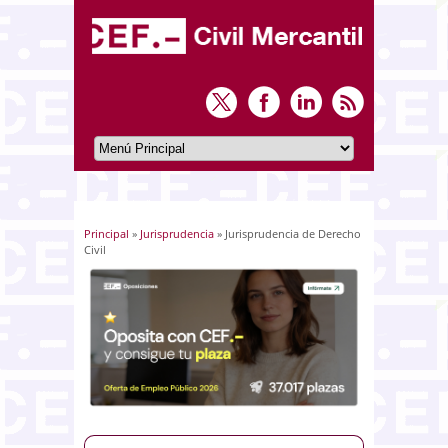
Principal
»
Jurisprudencia
» Jurisprudencia de Derecho
Usted está aquí
Civil