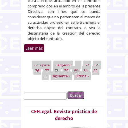
física a la que, actuando en los contratos
comprendidos en el ámbito de la presente
Directiva, con fines que se pueda
considerar que no pertenecen al marco de
su actividad profesional, se le transfiera el
derecho objeto del contrato, o sea la
destinataria de la creación del derecho
objeto del contrato).
Leer más
sobre Inaplicabilidad de la Ley
de aprovechamiento por turno
de bienes de uso turístico, que
« primera
‹ anterior
…
74
75
Páginas
protege a los consumidores, al
76
77
78
79
80
81
82
ser los demandantes
…
siguiente ›
última »
profesionales del sector
inmobiliario
Buscar
Formulario de búsqueda
CEFLegal. Revista práctica de
derecho