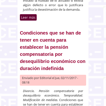
instado la nulidad de lo actuado si existía
algún defecto o error que lo justificara
justifica la desestimación de la demanda.
Leer más
sobre Las resoluciones de los
Letrados de la Administración de
Justicia no son susceptibles de
error judicial, sino de
Condiciones que se han de
reclamaciones por mal
tener en cuenta para
funcionamiento de la
establecer la pensión
administración de justicia
compensatoria por
desequilibrio económico con
duración indefinida
Enviado por
Editorial
el Jue, 02/11/2017 -
08:18
Divorcio. Pensión compensatoria por
desequilibrio económico. Temporalidad.
Modificación de medidas.
Condiciones que
se han de tener en cuenta para establecer