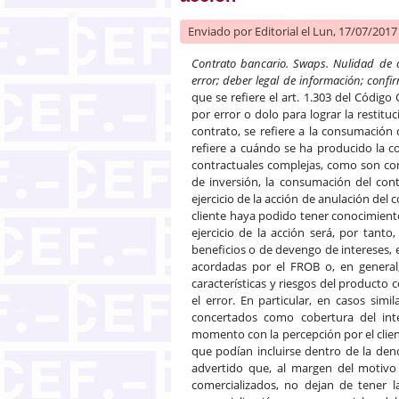
Enviado por
Editorial
el Lun, 17/07/2017 
Contrato bancario. Swaps. Nulidad de co
error; deber legal de información; confi
que se refiere el art. 1.303 del Código 
por error o dolo para lograr la restitu
contrato, se refiere a la consumación
refiere a cuándo se ha producido la c
contractuales complejas, como son con
de inversión, la consumación del cont
ejercicio de la acción de anulación del
cliente haya podido tener conocimiento d
ejercicio de la acción será, por tanto
beneficios o de devengo de intereses, 
acordadas por el FROB o, en general,
características y riesgos del product
el error. En particular, en casos sim
concertados como cobertura del inte
momento con la percepción por el clien
que podían incluirse dentro de la den
advertido que, al margen del motivo 
comercializados, no dejan de tener l