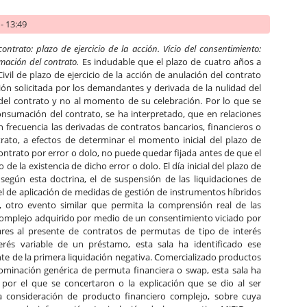
- 13:49
ntrato: plazo de ejercicio de la acción. Vicio del consentimiento:
rmación del contrato.
Es indudable que el plazo de cuatro años a
Civil de plazo de ejercicio de la acción de anulación del contrato
ción solicitada por los demandantes y derivada de la nulidad del
 del contrato y no al momento de su celebración. Por lo que se
onsumación del contrato, se ha interpretado, que en relaciones
 frecuencia las derivadas de contratos bancarios, financieros o
rato, a efectos de determinar el momento inicial del plazo de
 contrato por error o dolo, no puede quedar fijada antes de que el
e la existencia de dicho error o dolo. El día inicial del plazo de
, según esta doctrina, el de suspensión de las liquidaciones de
el de aplicación de medidas de gestión de instrumentos híbridos
 otro evento similar que permita la comprensión real de las
o complejo adquirido por medio de un consentimiento viciado por
ilares al presente de contratos de permutas de tipo de interés
rés variable de un préstamo, esta sala ha identificado ese
te de la primera liquidación negativa. Comercializado productos
ominación genérica de permuta financiera o swap, esta sala ha
por el que se concertaron o la explicación que se dio al ser
a consideración de producto financiero complejo, sobre cuya