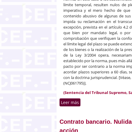
límite temporal, resulten nulos de 
imperativa y el mero hecho de que 
contenido abusivo de algunas de sus 
impida su reclamación en el transcu
excepción, prevista en el artículo 4.2 
que bien por mandato legal, o por
comprobación que verifiquen la confor
el límite legal del plazo se puede exte
de los bienes o la realización de la pre
de la Ley 3/2004 opera, necesariam
establecido por la norma, pues más all
pacto por ser contrario a la norma imp
acordar plazos superiores a 60 días, s
con la doctrina jurisprudencial. [Véas
(NCJ061795)].
(Sentencia del Tribunal Supremo, Sal
Leer más
sobre Naturaleza y alcance
Contrato bancario. Nulidad
acción