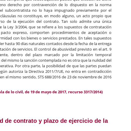
pleno derecho por contravención de lo dispuesto en la norma
el subcontratista no lo haya impugnado previamente por el
cláusulas no constituye, en modo alguno, un acto propio que
rso de la ejecución del contrato. Tan solo admite una única
de la Ley 3/2004, que se refiere a los supuestos de contratación
 pacto expreso, comporten procedimientos de aceptación o
midad con los bienes o servicios prestados. En tales supuestos
nder hasta 90 días naturales contados desde la fecha de la entrega
stación de servicios. El control de abusividad previsto en el art. 9
ente, dentro del plazo marcado por la limitación temporal
á del mismo la sanción contemplada no es otra que la nulidad del
erativa. Por otra parte, la posibilidad de que las partes puedan
egún autoriza la Directiva 2011/7/UE, no entra en contradicción
e, en el mismo sentido, STS 688/2016 de 23 de noviembre de 2016
a de lo civil, de 19 de mayo de 2017, recurso 3317/2014)
 de la limitación temporal dispuesta para el plazo de pago en la L
 de contrato y plazo de ejercicio de la