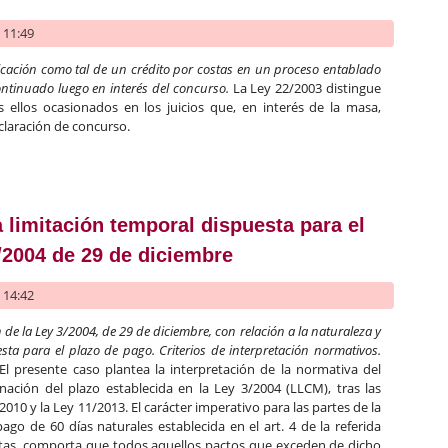
- 11:49
ficación como tal de un crédito por costas en un proceso entablado
ontinuado luego en interés del concurso.
La Ley 22/2003 distingue
os ellos ocasionados en los juicios que, en interés de la masa,
claración de concurso.
asa: proceso iniciado antes de la declaración de concurso y conti
a limitación temporal dispuesta para el
/2004 de 29 de diciembre
- 14:42
 de la Ley 3/2004, de 29 de diciembre, con relación a la naturaleza y
sta para el plazo de pago. Criterios de interpretación normativos.
El presente caso plantea la interpretación de la normativa del
inación del plazo establecida en la Ley 3/2004 (LLCM), tras las
010 y la Ley 11/2013. El carácter imperativo para las partes de la
ago de 60 días naturales establecida en el art. 4 de la referida
stas, comporta que todos aquellos pactos que exceden de dicho