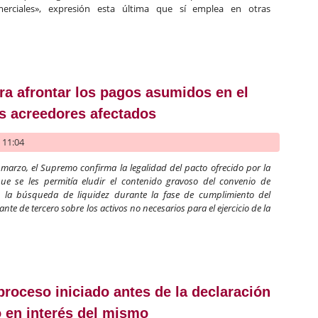
erciales», expresión esta última que sí emplea en otras
sidad en las operaciones comerciales. Normativa aplicable y su re
ra afrontar los pagos asumidos en el
s acreedores afectados
- 11:04
 marzo, el Supremo confirma la legalidad del pacto ofrecido por la
e se les permitía eludir el contenido gravoso del convenio de
 la búsqueda de liquidez durante la fase de cumplimiento del
te de tercero sobre los activos no necesarios para el ejercicio de la
ez para afrontar los pagos asumidos en el convenio con ayuda de 
proceso iniciado antes de la declaración
 en interés del mismo