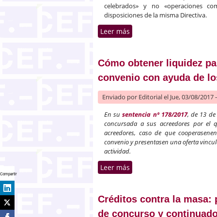
celebrados» y no «operaciones com
disposiciones de la misma Directiva.
Leer más
sobre Lucha contra la moro
Cómo obtener liquidez pa
convenio con ayuda de lo
Enviado por
Editorial
el Jue, 03/08/2017 
En su
sentencia nº 178/2017
, de 13 de
concursada a sus acreedores por el qu
acreedores, caso de que cooperasenen
convenio y presentasen una oferta vinculan
actividad.
Leer más
sobre Cómo obtener liquid
Compartir
Créditos contra la masa: 
de concurso y continuado