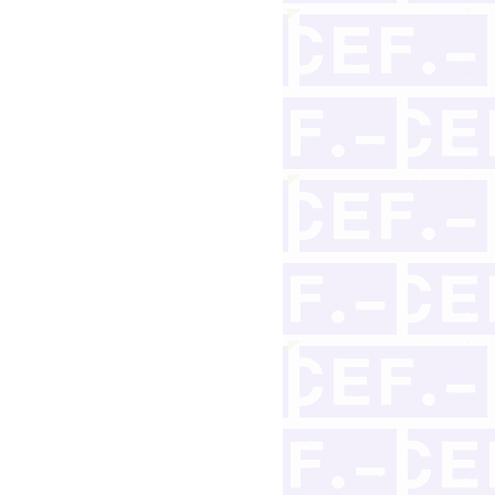
troactividad
los acreedores afectados