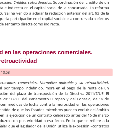
cursales. Créditos subordinados.
Subordinación del crédito de un
ta e indirecta en el capital social de la concursada. La reforma
rsal ha venido a aclarar la redacción anterior del art. 93 de la
que la participación en el capital social de la concursada a efectos
de ser tanto directa como indirecta.
recta en el capital de la sociedad concursada y la subordinación de
d en las operaciones comerciales.
retroactividad
- 10:53
raciones comerciales
.
Normativa aplicable y su retroactividad
.
l por tiempo indefinido, mora en el pago de la renta de un
ción del plazo de transposición de la Directiva 2011/7/UE. El
tiva 2011/7/UE del Parlamento Europeo y del Consejo, de 16 de
lecen medidas de lucha contra la morosidad en las operaciones
 sentido de que los Estados miembros pueden excluir del ámbito
a en la ejecución de un contrato celebrado antes del 16 de marzo
uzca con posterioridad a esa fecha. En lo que se refiere a la
alar que el legislador de la Unión utiliza la expresión «contratos