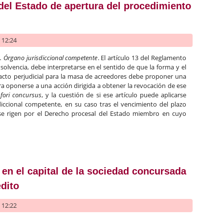
del Estado de apertura del procedimiento
- 12:24
. Órgano jurisdiccional competente
. El artículo 13 del Reglamento
olvencia, debe interpretarse en el sentido de que la forma y el
n acto perjudicial para la masa de acreedores debe proponer una
ra oponerse a una acción dirigida a obtener la revocación de ese
 fori concursus
, y la cuestión de si ese artículo puede aplicarse
diccional competente, en su caso tras el vencimiento del plazo
 se rigen por el Derecho procesal del Estado miembro en cuyo
insolvencia europeo: Acto sujeto a la ley de un Estado miembro
cia
a en el capital de la sociedad concursada
édito
- 12:22