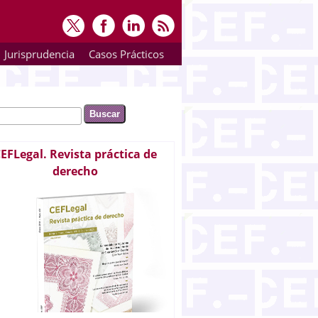
Jurisprudencia
Casos Prácticos
ar
rmulario de búsqueda
EFLegal. Revista práctica de
derecho