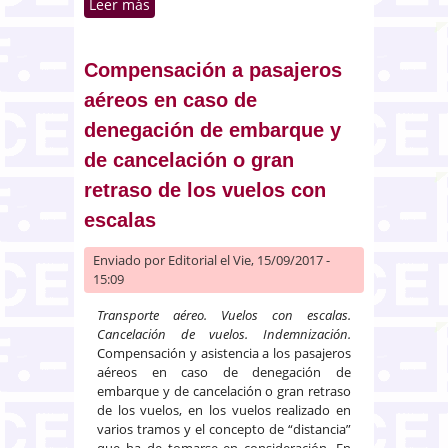
Leer más
sobre Doctrina jurisprudencial
sobre la confirmación de los
contratos de permuta financiera
y a la doctrina de los actos
Compensación a pasajeros
propios
aéreos en caso de
denegación de embarque y
de cancelación o gran
retraso de los vuelos con
escalas
Enviado por
Editorial
el Vie, 15/09/2017 -
15:09
Transporte aéreo. Vuelos con escalas.
Cancelación de vuelos. Indemnización.
Compensación y asistencia a los pasajeros
aéreos en caso de denegación de
embarque y de cancelación o gran retraso
de los vuelos, en los vuelos realizado en
varios tramos y el concepto de “distancia”
que ha de tomarse en consideración. En