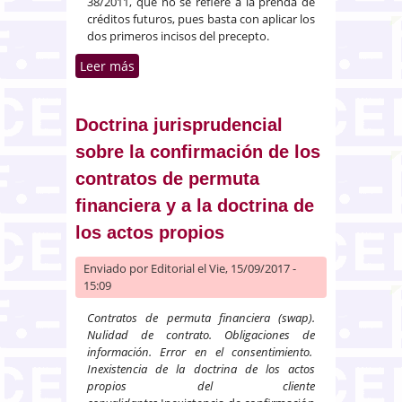
38/2011, que no se refiere a la prenda de
créditos futuros, pues basta con aplicar los
dos primeros incisos del precepto.
Leer más
sobre Derecho concursal y los
créditos con privilegio especial
cuando hay una prenda sobre el
crédito futuro por devolución de
Doctrina jurisprudencial
IVA
sobre la confirmación de los
contratos de permuta
financiera y a la doctrina de
los actos propios
Enviado por
Editorial
el Vie, 15/09/2017 -
15:09
Contratos de permuta financiera (swap).
Nulidad de contrato. Obligaciones de
información. Error en el consentimiento.
Inexistencia de la doctrina de los actos
propios del cliente