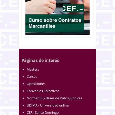
Páginas de interés
Masters
Cursos
Oposiciones
Convenios Colectivos
NormaCEF.- Bases de Datos Jurídicas
UDIMA - Universidad online
CEF.- Santo Domingo