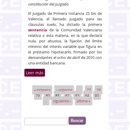
constitución del juzgado
El juzgado de Primera Instancia 25 bis de
Valencia, el llamado juzgado para las
cláusulas suelo, ha dictado la primera
sentencia
de la Comunidad Valenciana
relativa a esta materia, en la que declara
nula, por abusiva, la fijación del límite
mínimo del interés variable que figura en
el préstamo hipotecario, firmado por los
demandantes el ocho de abril de 2010 con
una entidad bancaria.
Leer más
sobre El juzgado especializado
en cláusulas suelo de Valencia
dicta la primera sentencia de la
« primera
‹ anterior
…
77
78
Páginas
Comunidad
79
80
81
82
83
84
85
…
siguiente ›
última »
Buscar
Formulario de búsqueda