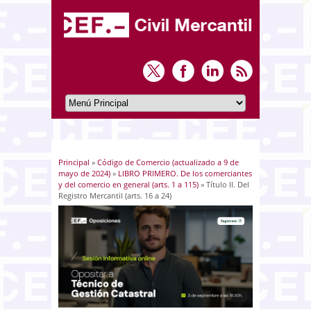
Principal
»
Código de Comercio (actualizado a 9 de
Usted está aquí
mayo de 2024)
»
LIBRO PRIMERO. De los comerciantes
y del comercio en general (arts. 1 a 115)
» Título II. Del
Registro Mercantil (arts. 16 a 24)