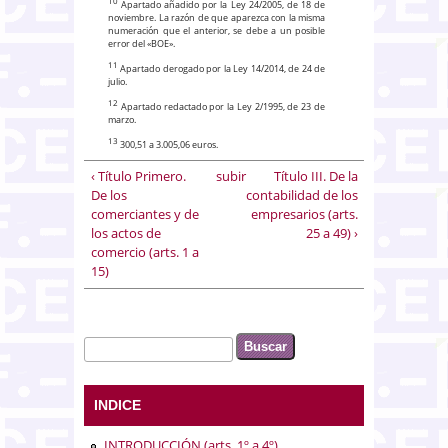
10
Apartado añadido por la Ley 24/2005, de 18 de
noviembre. La razón de que aparezca con la misma
numeración que el anterior, se debe a un posible
error del «BOE».
11
Apartado derogado por la Ley 14/2014, de 24 de
julio.
12
Apartado redactado por la Ley 2/1995, de 23 de
marzo.
13
300,51 a 3.005,06 euros.
‹ Título Primero.
subir
Título III. De la
De los
contabilidad de los
comerciantes y de
empresarios (arts.
los actos de
25 a 49) ›
comercio (arts. 1 a
15)
Buscar
Formulario de búsqueda
INDICE
INTRODUCCIÓN (arts. 1º a 4º)