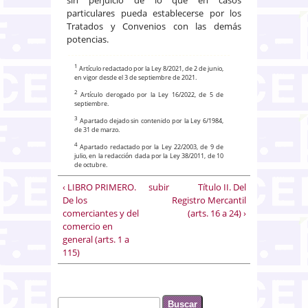
sin perjuicio de lo que en casos
particulares pueda establecerse por los
Tratados y Convenios con las demás
potencias.
1
Artículo redactado por la Ley 8/2021, de 2 de junio,
en vigor desde el 3 de septiembre de 2021.
2
Artículo derogado por la Ley 16/2022, de 5 de
septiembre.
3
Apartado dejado sin contenido por la Ley 6/1984,
de 31 de marzo.
4
Apartado redactado por la Ley 22/2003, de 9 de
julio, en la redacción dada por la Ley 38/2011, de 10
de octubre.
‹ LIBRO PRIMERO.
subir
Título II. Del
De los
Registro Mercantil
comerciantes y del
(arts. 16 a 24) ›
comercio en
general (arts. 1 a
115)
Buscar
Formulario de búsqueda