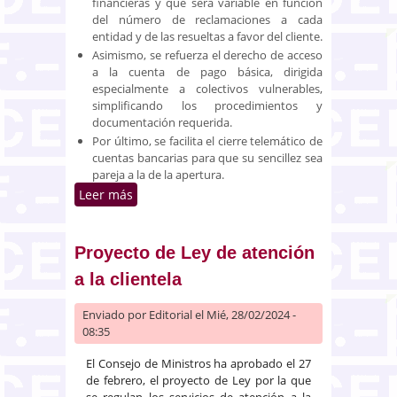
financieras y que será variable en función
del número de reclamaciones a cada
entidad y de las resueltas a favor del cliente.
Asimismo, se refuerza el derecho de acceso
a la cuenta de pago básica, dirigida
especialmente a colectivos vulnerables,
simplificando los procedimientos y
documentación requerida.
Por último, se facilita el cierre telemático de
cuentas bancarias para que su sencillez sea
pareja a la de la apertura.
Leer más
sobre Proyecto de ley de
creación de la autoridad de
defensa del cliente financiero,
que completa el sistema de
Proyecto de Ley de atención
protección e inclusión financiera
a la clientela
Enviado por
Editorial
el Mié, 28/02/2024 -
08:35
El Consejo de Ministros ha aprobado el 27
de febrero, el proyecto de Ley por la que
se regulan los servicios de atención a la