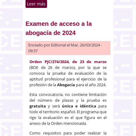
Leer más
sobre El TS ha resuelto ya 700
recursos de empresas que
reclamaban la responsabilidad
patrimonial del Estado por el
Examen de acceso a la
cierre de sus negocios durante el
abogacía de 2024
COVID
Enviado por
Editorial
el Mar, 26/03/2024 -
09:37
Orden PJC/274/2024, de 23 de marzo
(BOE de 26 de marzo), por la que se
convoca la prueba de evaluación de la
aptitud profesional para el ejercicio de la
profesión de la
Abogacía
para el año 2024.
Esta convocatoria, no contiene limitación
del número de plazas y la prueba es
gratuita
y será
única e idéntica
para
todo el territorio español. El programa que
rige la evaluación es el que figura en el
anexo de la Orden mencionada.
Como requisitos para poder realizar la