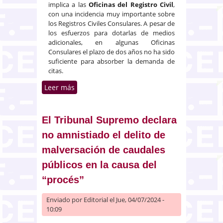
implica a las
Oficinas del Registro Civil
,
con una incidencia muy importante sobre
los Registros Civiles Consulares. A pesar de
los esfuerzos para dotarlas de medios
adicionales, en algunas Oficinas
Consulares el plazo de dos años no ha sido
suficiente para absorber la demanda de
citas.
Leer más
sobre Prórroga del plazo para
optar a la nacionalidad española
según la Ley 20/2022 de
Memoria Democrática
El Tribunal Supremo declara
no amnistiado el delito de
malversación de caudales
públicos en la causa del
“procés”
Enviado por
Editorial
el Jue, 04/07/2024 -
10:09