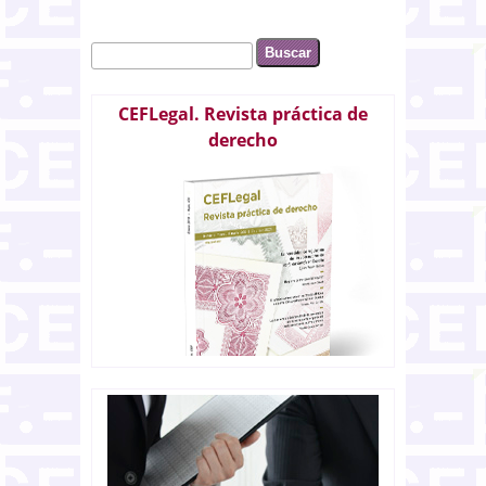
Buscar
Formulario de búsqueda
CEFLegal. Revista práctica de
derecho