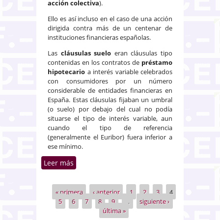
acción colectiva
).
Ello es así incluso en el caso de una acción
dirigida contra más de un centenar de
instituciones financieras españolas.
Las
cláusulas suelo
eran cláusulas tipo
contenidas en los contratos de
préstamo
hipotecario
a interés variable celebrados
con consumidores por un número
considerable de entidades financieras en
España. Estas cláusulas fijaban un umbral
(o suelo) por debajo del cual no podía
situarse el tipo de interés variable, aun
cuando el tipo de referencia
(generalmente el Euribor) fuera inferior a
ese mínimo.
Leer más
sobre La transparencia de las
cláusulas suelo incluidas en los
contratos de préstamo
« primera
‹ anterior
1
2
3
4
Páginas
hipotecario puede ser
5
6
7
8
9
…
siguiente ›
examinada en el marco de una
última »
acción colectiva