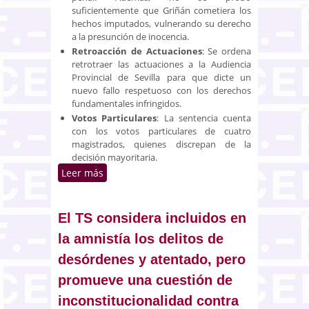
suficientemente que Griñán cometiera los
hechos imputados, vulnerando su derecho
a la presunción de inocencia.
Retroacción de Actuaciones
: Se ordena
retrotraer las actuaciones a la Audiencia
Provincial de Sevilla para que dicte un
nuevo fallo respetuoso con los derechos
fundamentales infringidos.
Votos Particulares
: La sentencia cuenta
con los votos particulares de cuatro
magistrados, quienes discrepan de la
decisión mayoritaria.
Leer más
sobre El pleno del TC estima
parcialmente el recurso de
amparo de José Antonio Griñán
por vulneración de sus derechos
El TS considera incluidos en
a la legalidad penal y a la
la amnistía los delitos de
presunción de inocencia en el
desórdenes y atentado, pero
caso de los ERE de Andalucía
promueve una cuestión de
inconstitucionalidad contra