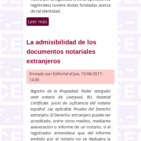
registrales) tuviere dudas fundadas acerca
de tal identidad.
Leer más
sobre La tasación de la Ley
1/2013 para ejecución directa
hipotecaria y extrajudicial
La admisibilidad de los
documentos notariales
extranjeros
Enviado por
Editorial
el Jue, 15/06/2017 -
14:30
Registro de la Propiedad. Poder otorgado
ante notario de Liverpool, RU. Notarial
Certificate. Juicio de suficiencia del notario
español. Ley aplicable. Prueba del Derecho
extranjero.
El Derecho extranjero puede ser
acreditado, entre otros medios, mediante
aseveración o informe de un notario; si el
registrador entendiese que del informe
emitido por el notario no se dedujera la