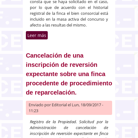
consta que se haya solicitado en el caso,
por lo que de acuerdo con el historial
registral de la finca el bien consorcial está
incluido en la masa activa del concurso y
afecto a las resultas del mismo.
Leer más
sobre Competencia del juez del
concurso: anotación de embargo
sobre finca titularidad de
cónyuges, uno de ellos en
Cancelación de una
concurso voluntario, en régimen
inscripción de reversión
de consorcio de Derecho
expectante sobre una finca
aragonés.
procedente de procedimiento
de reparcelación.
Enviado por
Editorial
el Lun, 18/09/2017 -
11:23
Registro de la Propiedad. Solicitud por la
Administración de cancelación de
inscripción de reversión expectante en finca