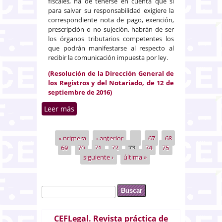
fiscales, ha de tenerse en cuenta que si
para salvar su responsabilidad exigiere la
correspondiente nota de pago, exención,
prescripción o no sujeción, habrán de ser
los órganos tributarios competentes los
que podrán manifestarse al respecto al
recibir la comunicación impuesta por ley.
(Resolución de la Dirección General de
los Registros y del Notariado, de 12 de
septiembre de 2016)
Leer más
sobre Rectificación de la
descripción de una finca.
Sujeción al ITPAJD
« primera
‹ anterior
…
67
68
Páginas
69
70
71
72
73
74
75
siguiente ›
última »
Buscar
Formulario de búsqueda
CEFLegal. Revista práctica de