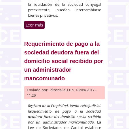
la liquidación de la sociedad conyugal
preexistente, puedan intercambiarse
bienes privativos.
Leer más
sobre Extinción de proindiviso y
adjudicación de bienes del
matrimonio, instrumentalizada
en convenio privado, aprobado
Requerimiento de pago a la
judicialmente, regulador de la
sociedad deudora fuera del
guarda y custodia de los hijos
domicilio social recibido por
un administrador
mancomunado
Enviado por
Editorial
el Lun, 18/09/2017 -
11:29
Registro de la Propiedad. Venta extrajudicial.
Requerimiento de pago a la sociedad
deudora fuera del domicilio social recibido
por un administrador mancomunado.
La
Ley de Sociedades de Capital establece