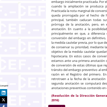
embargo inicialmente practicada. Por el
cuando la ampliación se produzca por
Practicada la nota marginal de conversi
queda prorrogada por el hecho de h
principal, también caducan todas s
prórroga de la anotación, pero, en 
anotación. En cuanto a la posibili
principalmente en que, a diferencia
conversión del embargo en definitivo,
la medida cautelar previa, por lo que d
de conservar su prioridad, mediante l
objetivo de la medida cautelar quedaría
hipotecaria. En estos casos de conve
estamos ante una primera anotación d
de conversión de estas últimas que regu
tránsito del embargo preventivo al em
razón en el Registro del primero. En
retrotraen a la fecha de la anotación
segunda anotación se computará desde
Compartir
anotaciones preventivas contenido en el
(Resolución de la Dirección Genera
2016)