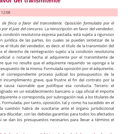
favor del transmitente
- 12:08
n de finca a favor del transmitente. Oposición formulada por el
n por el juez del concurso.
La reinscripción en favor del vendedor,
 condición resolutoria expresa pactada, está sujeta a rigurosos
n jurídica de las partes, los cuales se pueden sintetizar de la
 el título del vendedor, es decir, el título de la transmisión del
e el derecho de reintegración sujeto a la condición resolutoria
judicial o notarial hecha al adquirente por el transmitente de
pre que no resulte que el adquirente requerido se oponga a la
presupuesto de la misma. Formulada oposición por el adquirente,
 el correspondiente proceso judicial los presupuestos de la
un incumplimiento grave, que frustre el fin del contrato por la
se causa razonable que justifique esa conducta. Tercero: el
nado en un establecimiento bancario o caja oficial el importe
dquirente o corresponda, por subrogación real, a los titulares de
. Formulada, por tanto, oposición, tal y como ha sucedido en el
la cuestión habrá de suscitarse ante el órgano jurisdiccional
a dilucidar, con las debidas garantías para todos los afectados
si se dan los presupuestos necesarios para llevar a término el