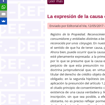
Leer más
sobre Caducidad de anotac
La expresión de la causa
Enviado por
Editorial
el Vie, 12/05/2017 
Registro de la Propiedad. Reconocimie
consumidores y entidades distintas a las
reconocida por unos cónyuges.
En nuest
el sentido de que ha de tener causa, 
Ahora bien, puede ocurrir que la causa
esté plenamente expresada: a la primera
por lo que se presume que la causa ex
perjuicio de que esta presunción no o
doctrina jurisprudencial que, en virt
titular del derecho de crédito objeto d
obligado; en la segunda hipótesis (e
aplicación la presunción del artículo 1
el citado principio de consentimiento c
existencia de una causa verdadera y l
inscripción, sin que sea posible, a e
obstante, no es preciso reflejar por