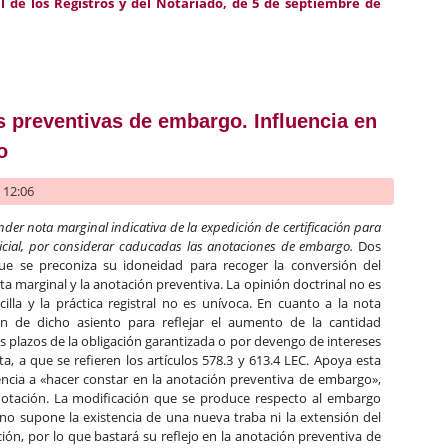
l de los Registros y del Notariado, de 5 de septiembre de
ca a favor del transmitente
 preventivas de embargo. Influencia en
o
- 12:06
nder nota marginal indicativa de la expedición de certificación para
dicial, por considerar caducadas las anotaciones de embargo.
Dos
ue se preconiza su idoneidad para recoger la conversión del
a marginal y la anotación preventiva. La opinión doctrinal no es
cilla y la práctica registral no es unívoca. En cuanto a la nota
ón de dicho asiento para reflejar el aumento de la cantidad
 plazos de la obligación garantizada o por devengo de intereses
a, a que se refieren los artículos 578.3 y 613.4 LEC. Apoya esta
ncia a «hacer constar en la anotación preventiva de embargo»,
otación. La modificación que se produce respecto al embargo
no supone la existencia de una nueva traba ni la extensión del
ón, por lo que bastará su reflejo en la anotación preventiva de