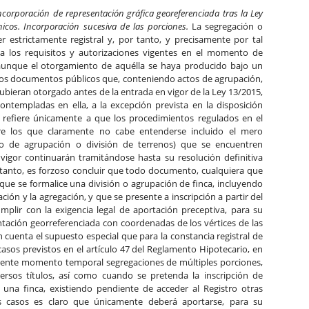
ncorporación de representación gráfica georeferenciada tras la Ley
nicos. Incorporación sucesiva de las porciones.
La segregación o
er estrictamente registral y, por tanto, y precisamente por tal
a a los requisitos y autorizaciones vigentes en el momento de
, aunque el otorgamiento de aquélla se haya producido bajo un
los documentos públicos que, conteniendo actos de agrupación,
hubieran otorgado antes de la entrada en vigor de la Ley 13/2015,
ntempladas en ella, a la excepción prevista en la disposición
 se refiere únicamente a que los procedimientos regulados en el
tre los que claramente no cabe entenderse incluido el mero
 de agrupación o división de terrenos) que se encuentren
 vigor continuarán tramitándose hasta su resolución definitiva
 tanto, es forzoso concluir que todo documento, cualquiera que
 que se formalice una división o agrupación de finca, incluyendo
ación y la agregación, y que se presente a inscripción a partir del
plir con la exigencia legal de aportación preceptiva, para su
sentación georreferenciada con coordenadas de los vértices de las
n cuenta el supuesto especial que para la constancia registral de
casos previstos en el artículo 47 del Reglamento Hipotecario, en
erente momento temporal segregaciones de múltiples porciones,
rsos títulos, así como cuando se pretenda la inscripción de
 una finca, existiendo pendiente de acceder al Registro otras
es casos es claro que únicamente deberá aportarse, para su