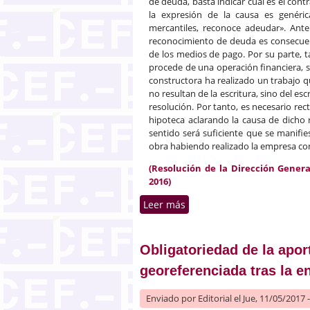
de deuda, basta indicar cuál es el cont
la expresión de la causa es genéri
mercantiles, reconoce adeudar». Ante
reconocimiento de deuda es consecuenc
de los medios de pago. Por su parte, 
procede de una operación financiera, 
constructora ha realizado un trabajo 
no resultan de la escritura, sino del es
resolución. Por tanto, es necesario rec
hipoteca aclarando la causa de dicho 
sentido será suficiente que se manifi
obra habiendo realizado la empresa co
(Resolución de la Dirección Genera
2016)
Leer más
sobre La expresión de la 
Obligatoriedad de la apor
georeferenciada tras la e
Enviado por
Editorial
el Jue, 11/05/2017 