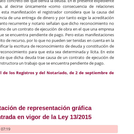
rato concreto del que deriva la deuda. En el presente expediente
ca, al decirse únicamente «como consecuencia de relaciones
 esta manifestación el registrador considera que la causa del
ia de una entrega de dinero y por tanto exige la acreditación
tanto recurrente y notario señalan que dicho reconocimiento no
sino de un contrato de ejecución de obra en el que una empresa
que se encuentra pendiente de pago. Pero estas manifestaciones
crito de recurso, por lo que no pueden ser tenidas en cuenta en la
tificar la escritura de reconocimiento de deuda y constitución de
reconocimiento para que esta sea determinada y lícita. En este
este que dicha deuda trae causa de un contrato de ejecución de
nstructora un trabajo que se encuentra pendiente de pago.
l de los Registros y del Notariado, de 2 de septiembre de
causa en el reconocimiento de deuda
tación de representación gráfica
ntrada en vigor de la Ley 13/2015
- 07:19