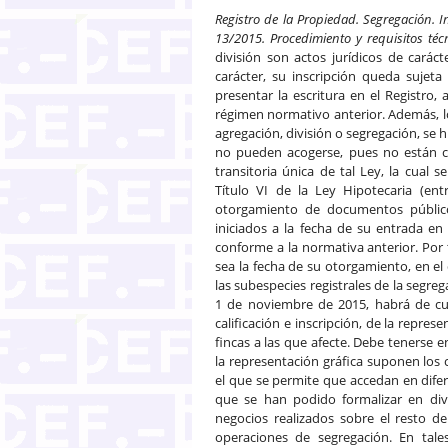
Registro de la Propiedad. Segregación. I
13/2015. Procedimiento y requisitos téc
división son actos jurídicos de caráct
carácter, su inscripción queda sujet
presentar la escritura en el Registro
régimen normativo anterior. Además, 
agregación, división o segregación, se 
no pueden acogerse, pues no están co
transitoria única de tal Ley, la cual
Título VI de la Ley Hipotecaria (en
otorgamiento de documentos público
iniciados a la fecha de su entrada en
conforme a la normativa anterior. Por
sea la fecha de su otorgamiento, en el
las subespecies registrales de la segreg
1 de noviembre de 2015, habrá de cum
calificación e inscripción, de la repre
fincas a las que afecte. Debe tenerse e
la representación gráfica suponen los 
el que se permite que accedan en dif
que se han podido formalizar en dive
negocios realizados sobre el resto de
operaciones de segregación. En tal