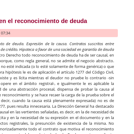
iones preventivas de embargo. Influencia en el procedimiento eje
 en el reconocimiento de deuda
- 07:34
nto de deuda. Expresión de la causa. Contratos suscritos entre
 de crédito. Hipoteca a favor de una sociedad en garantía de deuda
ro Derecho todo reconocimiento de deuda ha de ser causal, en
porque, como regla general, no se admite el negocio abstracto.
 no esté indicada (o lo esté solamente de forma genérica) o que
 hipótesis le es de aplicación el artículo 1277 del Código Civil,
iste y es lícita mientras el deudor no pruebe lo contrario -sin
pere en el ámbito registral-, e igualmente le es aplicable la
ud de una abstracción procesal, dispensa de probar la causa al
e reconocimiento y se hace recaer la carga de la prueba sobre el
s decir, cuando la causa está plenamente expresada) no es de
.277, pues resulta innecesaria. La Dirección General ha destacado
ausal en las vertientes señaladas, es decir, en la de necesidad de
ícita y en la necesidad de su expresión en el documento y en la
fectos registrales, la presunción de existencia de la misma. No
menorizadamente todo el contrato que motiva el reconocimiento