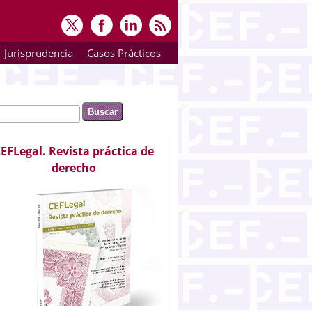
Jurisprudencia
Casos Prácticos
ar
rmulario de búsqueda
EFLegal. Revista práctica de
derecho