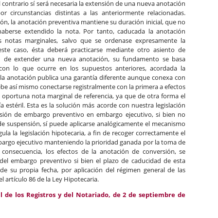
 contrario sí será necesaria la extensión de una nueva anotación
 circunstancias distintas a las anteriormente relacionadas.
ón, la anotación preventiva mantiene su duración inicial, que no
aberse extendido la nota. Por tanto, caducada la anotación
us notas marginales, salvo que se ordenase expresamente la
este caso, ésta deberá practicarse mediante otro asiento de
dad de extender una nueva anotación, su fundamento se basa
 con lo que ocurre en los supuestos anteriores, acordada la
 la anotación publica una garantía diferente aunque conexa con
ebe así mismo conectarse registralmente con la primera a efectos
a oportuna nota marginal de referencia, ya que de otra forma el
 estéril. Esta es la solución más acorde con nuestra legislación
rsión de embargo preventivo en embargo ejecutivo, si bien no
e suspensión, sí puede aplicarse analógicamente el mecanismo
la la legislación hipotecaria, a fin de recoger correctamente el
bargo ejecutivo manteniendo la prioridad ganada por la toma de
 consecuencia, los efectos de la anotación de conversión, se
 del embargo preventivo si bien el plazo de caducidad de esta
 su propia fecha, por aplicación del régimen general de las
 artículo 86 de la Ley Hipotecaria.
l de los Registros y del Notariado, de 2 de septiembre de