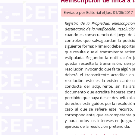
Reinscripción de finca a 
Enviado por
Editorial
el Jue, 01/06/2017 
Registro de la Propiedad. Reinscripció
destinatario de la notificación. Resolució
cuando es consecuencia del juego de la
controles que salvaguardan la posició
siguiente forma: Primero: debe aportarse
que resulte que el transmitente retien
estipulada. Segundo: la notificación 
quedar resuelta la transmisión, siem
resolución invocando que falta algún 
deberá el transmitente acreditar en
resolución, esto es, la existencia de 
conducta del adquirente, sin hallar
documento que acredite haberse consig
percibido que haya de ser devuelto al a
derechos extinguidos por la resolución
caso al que se refiere este recurso, 
correspondiente, que es competente par
y para todos los intereses en juego, 
ejercicio de la resolución pretendida.