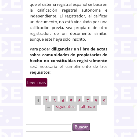
que el sistema registral español se basa en
la calificación registral autónoma e
independiente. El registrador, al calificar
un documento, no está vinculado por una
calificación previa, sea propia o de otro
registrador, de un documento similar,
aunque este haya sido inscrito.
Para poder
diligenciar un libro de actas
sobre comunidades de propietarios de
hecho no constituidas registralmente
será necesario el cumplimiento de tres
requisitos
:
Leer más
sobre Requisitos para diligenciar
libros de actas en comunidades
de propietarios de hecho no
1
2
3
4
5
6
7
8
9
Páginas
constituidas registralmente
…
siguiente ›
última »
Buscar
Formulario de búsqueda