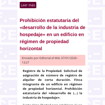
Leer más
sobre Negativa a anotar una
condena contra un propietario
por impago de cuotas solicitada
por la comunidad
Prohibición estatutaria del
«desarrollo de la industria de
hospedaje» en un edificio en
régimen de propiedad
horizontal
Enviado por
Editorial
el Mié, 07/01/2026 -
13:27
Registro de la Propiedad. Solicitud de
asignación de número de registro de
alquiler de corta duración. Finca
integrante de un edificio en régimen
de propiedad horizontal. Prohibición
estatutaria del «desarrollo de (...) la
industria de hospedaje».
Existe plena libertad para establecer el uso