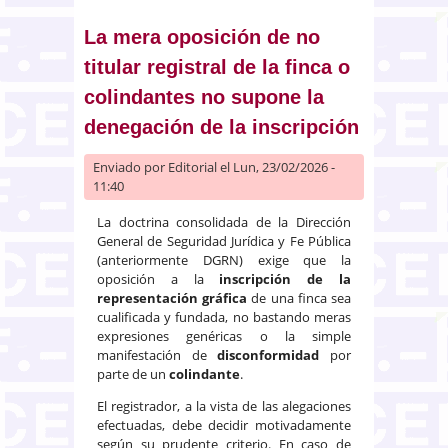
Modificación de titularidad.
Presunción de ganancialidad.
La mera oposición de no
Inscripción de un bien con
titular registral de la finca o
carácter privativo.
colindantes no supone la
denegación de la inscripción
Enviado por
Editorial
el Lun, 23/02/2026 -
11:40
La doctrina consolidada de la Dirección
General de Seguridad Jurídica y Fe Pública
(anteriormente DGRN) exige que la
oposición a la
inscripción de la
representación gráfica
de una finca sea
cualificada y fundada, no bastando meras
expresiones genéricas o la simple
manifestación de
disconformidad
por
parte de un
colindante
.
El registrador, a la vista de las alegaciones
efectuadas, debe decidir motivadamente
según su prudente criterio. En caso de