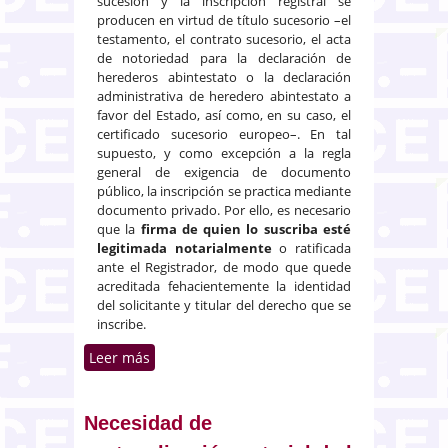
sucesión y la inscripción registral se
producen en virtud de título sucesorio –el
testamento, el contrato sucesorio, el acta
de notoriedad para la declaración de
herederos abintestato o la declaración
administrativa de heredero abintestato a
favor del Estado, así como, en su caso, el
certificado sucesorio europeo–. En tal
supuesto, y como excepción a la regla
general de exigencia de documento
público, la inscripción se practica mediante
documento privado. Por ello, es necesario
que la
firma de quien lo suscriba esté
legitimada notarialmente
o ratificada
ante el Registrador, de modo que quede
acreditada fehacientemente la identidad
del solicitante y titular del derecho que se
inscribe.
Leer más
sobre Inscripción registral en
virtud de título sucesorio en el
supuesto de heredero único sin
legitimarios
Necesidad de