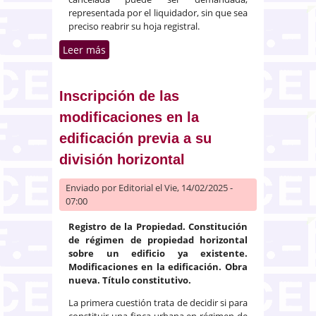
representada por el liquidador, sin que sea
preciso reabrir su hoja registral.
Leer más
sobre Modificación estatutaria,
disolución y nombramiento de
liquidador con la hoja de la
sociedad cerrada por
Inscripción de las
insuficiencia de masa activa
modificaciones en la
edificación previa a su
división horizontal
Enviado por
Editorial
el Vie, 14/02/2025 -
07:00
Registro de la Propiedad. Constitución
de régimen de propiedad horizontal
sobre un edificio ya existente.
Modificaciones en la edificación. Obra
nueva. Título constitutivo.
La primera cuestión trata de decidir si para
constituir una finca urbana en régimen de