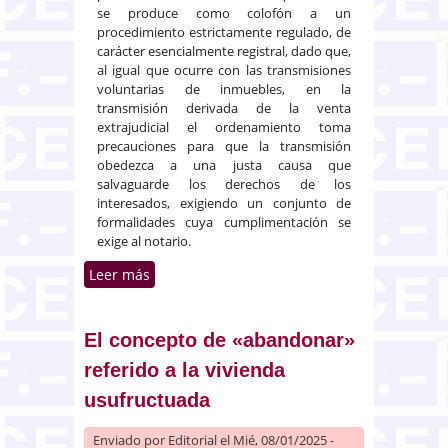
se produce como colofón a un
procedimiento estrictamente regulado, de
carácter esencialmente registral, dado que,
al igual que ocurre con las transmisiones
voluntarias de inmuebles, en la
transmisión derivada de la venta
extrajudicial el ordenamiento toma
precauciones para que la transmisión
obedezca a una justa causa que
salvaguarde los derechos de los
interesados, exigiendo un conjunto de
formalidades cuya cumplimentación se
exige al notario.
Leer más
sobre Novación de pacto de
ejecución extrajudicial tras
acceder al registro cargas
intermedias
El concepto de «abandonar»
referido a la vivienda
usufructuada
Enviado por
Editorial
el Mié, 08/01/2025 -