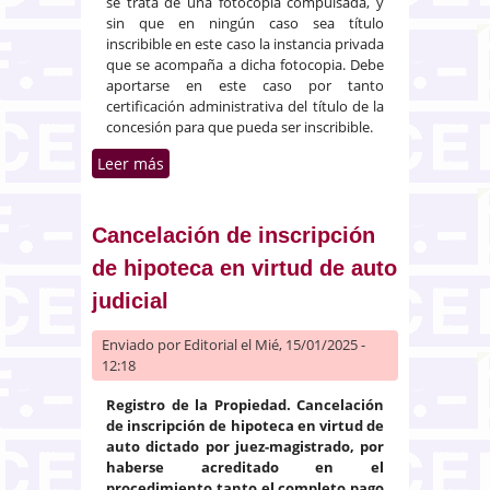
se trata de una fotocopia compulsada, y
sin que en ningún caso sea título
inscribible en este caso la instancia privada
que se acompaña a dicha fotocopia. Debe
aportarse en este caso por tanto
certificación administrativa del título de la
concesión para que pueda ser inscribible.
Leer más
sobre Concesión administrativa
de cesión a perpetuidad a un
particular de un nicho en un
cementerio municipal
Cancelación de inscripción
de hipoteca en virtud de auto
judicial
Enviado por
Editorial
el Mié, 15/01/2025 -
12:18
Registro de la Propiedad. Cancelación
de inscripción de hipoteca en virtud de
auto dictado por juez-magistrado, por
haberse acreditado en el
procedimiento tanto el completo pago