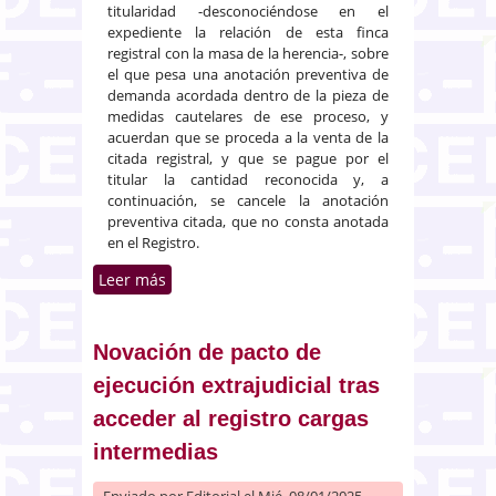
titularidad -desconociéndose en el
expediente la relación de esta finca
registral con la masa de la herencia-, sobre
el que pesa una anotación preventiva de
demanda acordada dentro de la pieza de
medidas cautelares de ese proceso, y
acuerdan que se proceda a la venta de la
citada registral, y que se pague por el
titular la cantidad reconocida y, a
continuación, se cancele la anotación
preventiva citada, que no consta anotada
en el Registro.
Leer más
sobre Necesidad de
protocolización notarial de la
homologación de una
transacción judicial
Novación de pacto de
ejecución extrajudicial tras
acceder al registro cargas
intermedias
Enviado por
Editorial
el Mié, 08/01/2025 -