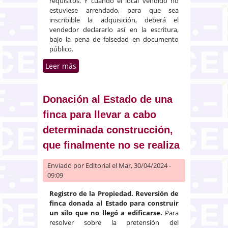
requisitos. Y cuando el local vendido no
estuviese arrendado, para que sea
inscribible la adquisición, deberá el
vendedor declararlo así en la escritura,
bajo la pena de falsedad en documento
público.
Leer más
sobre Renuncia al derecho de
adquisición preferente sobre un
local arrendado objeto de
compraventa
Donación al Estado de una
finca para llevar a cabo
determinada construcción,
que finalmente no se realiza
Enviado por
Editorial
el Mar, 30/04/2024 -
09:09
Registro de la Propiedad. Reversión de
finca donada al Estado para construir
un silo que no llegó a edificarse.
Para
resolver sobre la pretensión del