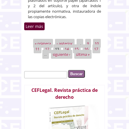
plasmados en soporte papel (apartados 1
y 2 del artículo), y otra de índole
propiamente normativa, instauradora de
las copias electrónicas.
Leer más
sobre La regulación del
documento público electrónico
contenida en el artículo 17 bis de
« primera
‹ anterior
…
9
10
Páginas
la Ley del Notariado
11
12
13
14
15
16
17
…
siguiente ›
última »
Buscar
Formulario de búsqueda
CEFLegal. Revista práctica de
derecho