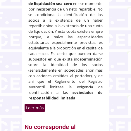
de liquidación sea cero
en ese momento
por inexistencia de un neto repartible. No
se condiciona la identificación de los
socios a la existencia de un haber
repartible sino a la existencia de una cuota
de liquidación. Y esta cuota existe siempre
porque, a salvo las especialidades
estatutarias especialmente previstas, es
equivalente a la proporción en el capital de
cada socio. Es cierto que pueden darse
supuestos en que exista indeterminación
sobre la identidad de los socios
(señaladamente en sociedades anónimas
con acciones emitidas al portador), y de
ahí que el Reglamento del Registro
Mercantil limitase la exigencia de
identificación a las
sociedades de
responsabilidad limitada
.
Leer más
sobre La identificación de los
socios se exige por la existencia
de una cuota de liquidación, no
por la de un haber repartible
No corresponde al