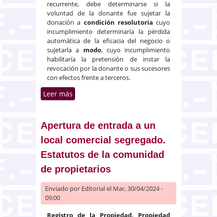
recurrente, debe determinarse si la
voluntad de la donante fue sujetar la
donación a
condición resolutoria
cuyo
incumplimiento determinaría la pérdida
automática de la eficacia del negocio o
sujetarla a
modo
, cuyo incumplimiento
habilitaría la pretensión de instar la
revocación por la donante o sus sucesores
con efectos frente a terceros.
Leer más
sobre Donación al Estado de una
finca para llevar a cabo
determinada construcción, que
finalmente no se realiza
Apertura de entrada a un
local comercial segregado.
Estatutos de la comunidad
de propietarios
Enviado por
Editorial
el Mar, 30/04/2024 -
09:00
Registro de la Propiedad. Propiedad