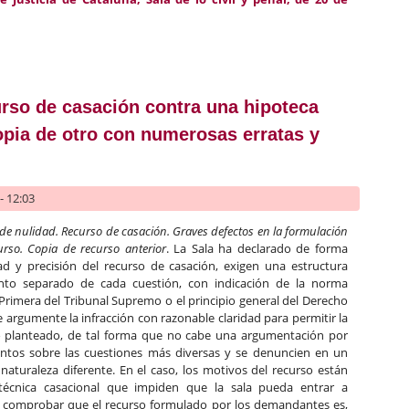
ción del uso de la vivienda familiar hasta la división de la cosa c
rso de casación contra una hipoteca
opia de otro con numerosas erratas y
- 12:03
 de nulidad. Recurso de casación. Graves defectos en la formulación
urso. Copia de recurso anterior
. La Sala ha declarado de forma
dad y precisión del recurso de casación, exigen una estructura
ento separado de cada cuestión, con indicación de la norma
a Primera del Tribunal Supremo o el principio general del Derecho
e argumente la infracción con razonable claridad para permitir la
ico planteado, de tal forma que no cabe una argumentación por
ntos sobre las cuestiones más diversas y se denuncien en un
naturaleza diferente. En el caso, los motivos del recurso están
técnica casacional que impiden que la sala pueda entrar a
do comprobar que el recurso formulado por los demandantes es,