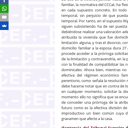
familiar, la normativa del CCCat, ha fle
en cada supuesto concreto. En todo 
temporal, sin perjuicio de que pueda
temporal. Por tanto, en el supuesto lit
siguen subsistiendo ha de ser puesta
debiéndose realizar una valoración adec
atribuida la vivienda que fue domicil
limitación alguna, y tras el divorcio, co
domicilio familiar a la esposa dura 2
procede acceder a la prórroga solicit
de la limitación y contravendría, en la 
con la finalidad de compatibilizar las 
dominicales. Ahora bien, mientras no 
efectiva del régimen económico famil
perentorio, como señala la resolución r
debe hacerse notar que en contra de lo
en cualquier momento, solicitar la di
momento ello no significa que se encue
de conceder una prórroga de la atribu
futuro como es la efectiva división d
improductivo un bien común cuya divi
gravamen que afecte a la casa.
(Sentencia del Tribunal Superior d