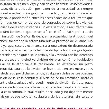
xibilizado su régimen legal y han de considerarse las necesidades,
caso, dicha atribución por razón de la necesidad es siempre
n instarse las prórrogas que procedan, también con carácter
igioso, la ponderación entre las necesidades de la recurrente que
 en relación con el derecho de copropiedad sobre la vivienda,
uada de las circunstancias. En este sentido, la recurrente tiene
io familiar desde que se separó en el año 1.989, primero, sin
n limitación de 5 años. Es decir, en la actualidad, la atribución del
7 años, solicitando la actora una nueva prórroga de 20 años. No
ada ya que, caso de estimarse, sería una extensión desmesurada
práctica, el alcance que se ha querido fijar a las prórrogas legales
necesidades de quien se le atribuye la vivienda con los derechos
se proceda a la efectiva división del bien común o liquidación
iar se le atribuye a la recurrente, sin establecer un plazo
ecurrida, para que la división se lleve a cabo en seis meses, pues
 declarado por dicha sentencia, cualquiera de las partes pueden,
visión de la cosa común y si bien no se ha efectuado hasta el
ntre obstaculizado el procedimiento de división. Se trata, pues,
ción de la vivienda a la recurrente si bien sujeta a un evento
e la cosa común, lo cual resulta adecuado y no deja totalmente
sión puede solicitar cualquiera de los titulares, sin carga o
e Justicia de Cataluña, Sala de lo civil y penal, de 20 de