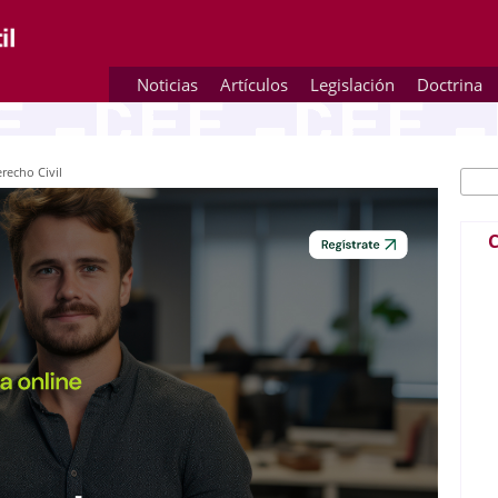
Noticias
Artículos
Legislación
Doctrina
recho Civil
Busc
Fo
C