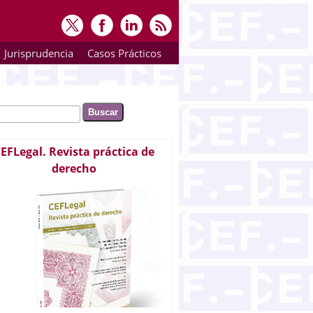
Jurisprudencia
Casos Prácticos
ar
rmulario de búsqueda
EFLegal. Revista práctica de
derecho