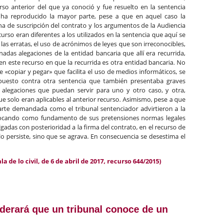
urso anterior del que ya conoció y fue resuelto en la sentencia
 ha reproducido la mayor parte, pese a que en aquel caso la
cha de suscripción del contrato y los argumentos de la Audiencia
rso eran diferentes a los utilizados en la sentencia que aquí se
 las erratas, el uso de acrónimos de leyes que son irreconocibles,
nadas alegaciones de la entidad bancaria que allí era recurrida,
en este recurso en que la recurrida es otra entidad bancaria. No
«copiar y pegar» que facilita el uso de medios informáticos, se
puesto contra otra sentencia que también presentaba graves
 alegaciones que puedan servir para uno y otro caso, y otra,
que solo eran aplicables al anterior recurso. Asimismo, pese a que
 parte demandada como el tribunal sentenciador advirtieron a la
ocando como fundamento de sus pretensiones normas legales
adas con posterioridad a la firma del contrato, en el recurso de
lo persiste, sino que se agrava. En consecuencia se desestima el
 de lo civil, de 6 de abril de 2017, recurso 644/2015)
 recurso de casación contra una hipoteca multidivisa por ser una 
erará que un tribunal conoce de un