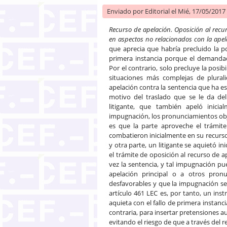
Enviado por
Editorial
el Mié, 17/05/2017 
Recurso de apelación. Oposición al recu
en aspectos no relacionados con la ape
que aprecia que habría precluido la 
primera instancia porque el demandad
Por el contrario, solo precluye la posi
situaciones más complejas de plural
apelación contra la sentencia que ha e
motivo del traslado que se le da del
litigante, que también apeló inici
impugnación, los pronunciamientos objet
es que la parte aproveche el trámit
combatieron inicialmente en su recurso.
y otra parte, un litigante se aquietó 
el trámite de oposición al recurso de a
vez la sentencia, y tal impugnación p
apelación principal o a otros pron
desfavorables y que la impugnación sea
artículo 461 LEC es, por tanto, un ins
aquieta con el fallo de primera instanc
contraria, para insertar pretensiones 
evitando el riesgo de que a través del 