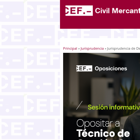
Principal
»
Jurisprudencia
» Jurisprudencia de De
Usted está aquí