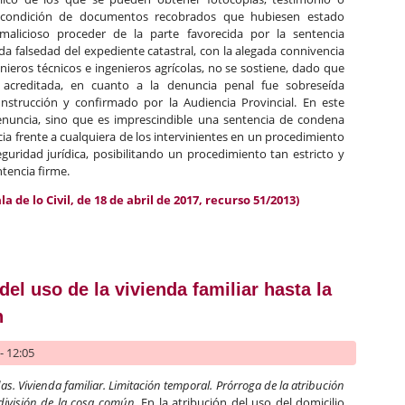
a condición de documentos recobrados que hubiesen estado
alicioso proceder de la parte favorecida por la sentencia
da falsedad del expediente catastral, con la alegada connivencia
nieros técnicos e ingenieros agrícolas, no se sostiene, dado que
acreditada, en cuanto a la denuncia penal fue sobreseída
nstrucción y confirmado por la Audiencia Provincial. En este
enuncia, sino que es imprescindible una sentencia de condena
ia frente a cualquiera de los intervinientes en un procedimiento
eguridad jurídica, posibilitando un procedimiento tan estricto y
tencia firme.
 de lo Civil, de 18 de abril de 2017, recurso 51/2013)
 la denuncia y la disponibilidad de los documentos en registros pú
del uso de la vivienda familiar hasta la
n
- 12:05
s. Vivienda familiar. Limitación temporal. Prórroga de la atribución
 división de la cosa común
. En la atribución del uso del domicilio