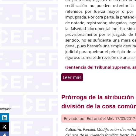
certificación no pueden ostentar l
retenidos por fuerza mayor o por m
impugnada. Por otra parte, la pretendi
de notario, registrador, abogados, inge
la falsedad documental no ha sido 
provisionalmente por el Juzgado de I
sentido, no es suficiente una mera d
penal, pues bastaría una simple denunc
judicial para quebrar el principio de s
riguroso como el de revisión de una sen
(Sentencia del Tribunal Supremo, sala
Leer más
sobre El sobreseimiento de
sentencia
Prórroga de la atribución 
división de la cosa comú
Compartir
Enviado por
Editorial
el Mié, 17/05/2017 
Cataluña. Familia. Modificación de medida
del uso de la vivienda familiar hasta la