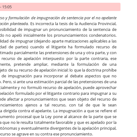
- 15:05
rso y formulación de impugnación de sentencia por el no apelante
lación planteada.
Es incorrecta la tesis de la Audiencia Provincial,
posibilidad de impugnar un pronunciamiento de la sentencia de
o no apeló inicialmente los pronunciamientos condenatorios.
bilidad de impugnar (dejando aparte matizaciones aplicables a las
idad de partes) cuando el litigante ha formulado recurso de
stimado parcialmente las pretensiones de una y otra parte, y con
 recurso de apelación interpuesto por la parte contraria, ese
almente, pretende ampliar, mediante la formulación de una
o de su recurso de apelación inicial: lo que la doctrina prohíbe
e de impugnación para incorporar al debate aspectos que no
 Pero, si ante una estimación parcial de las pretensiones de una
inicialmente y no formuló recurso de apelación, puede aprovechar
pelación formulado por el litigante contrario para impugnar a su
uede afectar a pronunciamientos que sean objeto del recurso de
unciamientos ajenos a tal recurso, con tal de que le sean
 dirigida contra el apelante. La impugnación a que se refiere el
trumento procesal que la Ley pone al alcance de la parte que se
ia que no le resulta totalmente favorable y que es apelado por la
autónomas y eventualmente divergentes de la apelación principal,
recurso se agrave en su contra ese pronunciamiento.