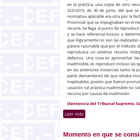
en la práctica, una copia de otro rec
323/2015, de 30 de junio, del que se
normativa aplicable era otra por la fe
Provincial que se impugnaban en el recu
recurre. Se llega al punto de reproducir
y se hace referencia incluso a determi
que lógicamente no son las realizadas 
parece razonable que por el método de 
reproduzca un extenso recurso inter
defectos. Una cosa es aprovechar las
inadmisible, es reproducir incluso las 
en las anteriores instancias tanto la
parte demandante de que estaba inv
inaplicables, puesto que fueron promulg
casación tal práctica inadmisible no so
recurso por causas de inadmisión.
(Sentencia del Tribunal Supremo, Sala
Leer más
sobre Desestimación de un
defectos técnicos
Momento en que se consid