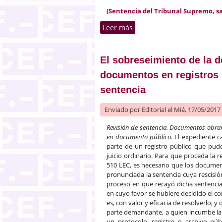
(Sentencia del Tribunal Supremo, sala
Leer más
sobre La impugnación de la
El sobreseimiento de la d
documentos en registros p
sentencia
Enviado por
Editorial
el Mié, 17/05/2017 
Revisión de sentencia. Documentos obran
en documento público.
El expediente ca
parte de un registro público que pud
juicio ordinario. Para que proceda la r
510 LEC, es necesario que los documen
pronunciada la sentencia cuya rescisió
proceso en que recayó dicha sentencia
en cuyo favor se hubiere decidido el co
es, con valor y eficacia de resolverlo; 
parte demandante, a quien incumbe la
un protocolo, registro o archivo pú