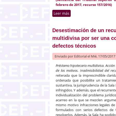
febrero de 2017, recurso 157/2016)
Leer más
sobre Prórroga de la atribu
Desestimación de un recu
multidivisa por ser una c
defectos técnicos
Enviado por
Editorial
el Mié, 17/05/2017 
Préstamo hipotecario multidivisa. Acción
de los motivos. Inadmisibilidad del rec
reiterada que la imprescindible clari
ordenada que posibilite un tratami
sustantiva, la jurisprudencia de la Sal
infringidos. Y además, que el recurrent
individualización del problema juríd
acarreo en la que se mezclen argume
mismo motivo infracciones legales de 
formulados con serios defectos de 
resolverlos. Además, la Sala ha podi