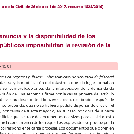
 de lo Civil, de 26 de abril de 2017, recurso 1624/2016)
 sentencia de instancia por el no apelante
enuncia y la disponibilidad de los
úblicos imposibilitan la revisión de la
- 15:01
tes en registros públicos. Sobreseimiento de denuncia de falsedad
tastral y la modificación del catastro a que dio lugar formaban
o ser comprobado antes de la interposición de la demanda de
evisión de una sentencia firme por la causa primera del artículo
tos se hubieran obtenido o, en su caso, recobrado, después de
n se pretende; que no se hubiera podido disponer de ellos en el
, por causa de fuerza mayor o, en su caso, por obra de la parte
nflicto; que se trate de documentos decisivos para el pleito, esto
y que la concurrencia de los requisitos expresados se pruebe por la
 correspondiente carga procesal. Los documentos que obren en
blico de los que se pueden obtener fotocopias, testimonio o