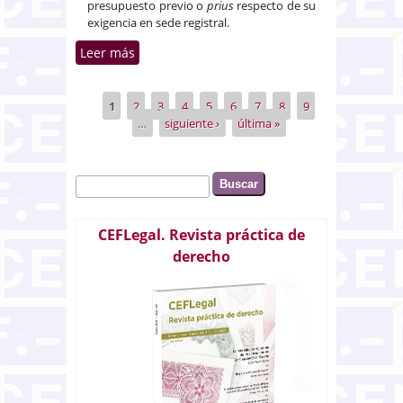
presupuesto previo o
prius
respecto de su
exigencia en sede registral.
Leer más
sobre Exigencia registral de
licencia urbanística en la división
horizontal de una finca
1
2
3
4
5
6
7
8
9
Páginas
…
siguiente ›
última »
Buscar
Formulario de búsqueda
CEFLegal. Revista práctica de
derecho