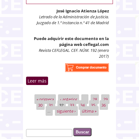
José Ignacio Atienza López
Letrado de la Administración de Justicia.
Juzgado de 1.ª Instancia n.º 41 de Madrid
Puede adquirir este documento en la
página web ceflegal.com
Revista CEFLEGAL. CEF. NÚM. 192 (enero
2017)
Leer más
sobre Incumplimiento
contractual en contrato de
mantenimiento por cambio en
« primera
‹ anterior
…
28
29
Páginas
normas administrativas
30
31
32
33
34
35
36
…
siguiente ›
última »
Buscar
Formulario de búsqueda