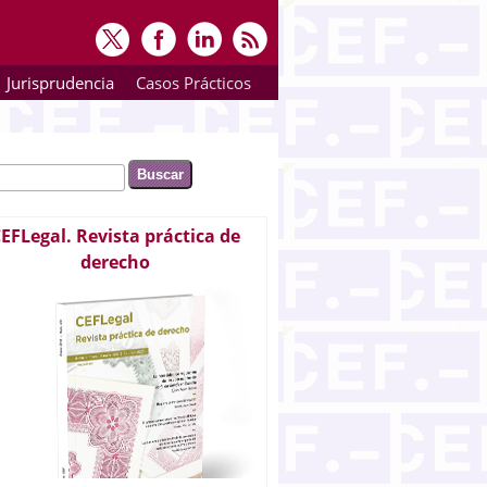
Jurisprudencia
Casos Prácticos
ar
rmulario de búsqueda
EFLegal. Revista práctica de
derecho