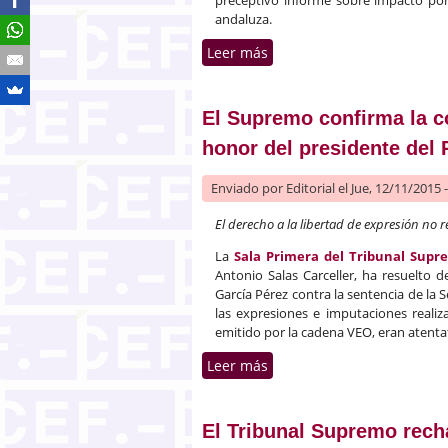
andaluza.
Leer más
sobre El Supremo anula el 
El Supremo confirma la co
honor del presidente del 
Enviado por
Editorial
el Jue, 12/11/2015 
El derecho a la libertad de expresión no 
La
Sala Primera del Tribunal Supr
Antonio Salas Carceller, ha resuelto 
García Pérez contra la sentencia de la 
las expresiones e imputaciones reali
emitido por la cadena VEO, eran atenta
Leer más
sobre El Supremo confirma 
El Tribunal Supremo rech