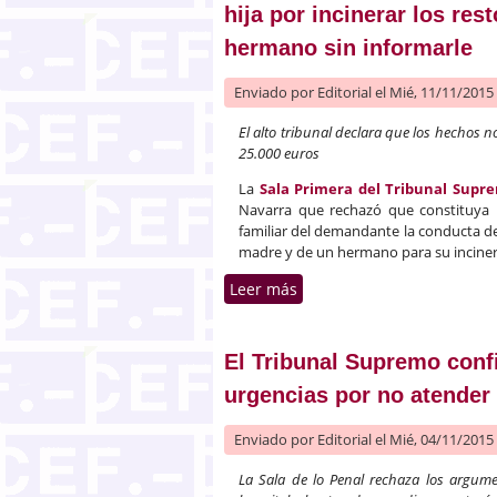
hija por incinerar los re
hermano sin informarle
Enviado por
Editorial
el Mié, 11/11/2015 
El alto tribunal declara que los hechos 
25.000 euros
La
Sala Primera del Tribunal Supr
Navarra que rechazó que constituya u
familiar del demandante la conducta de
madre y de un hermano para su incinera
Leer más
sobre El Tribunal Supremo
hermano sin informarle
El Tribunal Supremo conf
urgencias por no atender 
Enviado por
Editorial
el Mié, 04/11/2015 
La Sala de lo Penal rechaza los argum