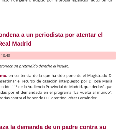
Plan de Ordenación del Territorio de la Costa del Sol Occidental
ndena a un periodista por atentar el
Real Madrid
- 10:48
reconoce un pretendido derecho al insulto.
emo
, en sentencia de la que ha sido ponente el Magistrado D.
desestimar el recurso de casación interpuesto por D. José María
Sección 11ª de la Audiencia Provincial de Madrid, que declaró que
zadas por el demandado en el programa "La vuelta al mundo",
torias contra el honor de D. Florentino Pérez Fernández.
la condena a un periodista por atentar el honor del presidente d
aza la demanda de un padre contra su