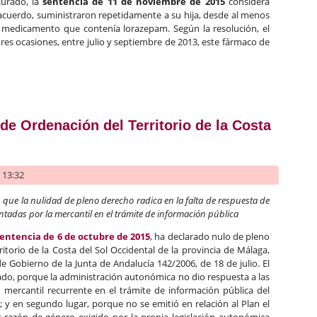
jurado, la
sentencia de 11 de noviembre de 2015
considera
cuerdo, suministraron repetidamente a su hija, desde al menos
n medicamento que contenía lorazepam. Según la resolución, el
tres ocasiones, entre julio y septiembre de 2013, este fármaco de
oruña condena a 18 años de prisión por un delito de asesinato a l
de Ordenación del Territorio de la Costa
- 13:32
, que la nulidad de pleno derecho radica en la falta de respuesta de
ntadas por la mercantil en el trámite de información pública
entencia de 6 de octubre de 2015
, ha declarado nulo de pleno
itorio de la Costa del Sol Occidental de la provincia de Málaga,
 Gobierno de la Junta de Andalucía 142/2006, de 18 de julio. El
lado, porque la administración autonómica no dio respuesta a las
 mercantil recurrente en el trámite de información pública del
 y en segundo lugar, porque no se emitió en relación al Plan el
 razón de género exigido por la propia legislación autonómica