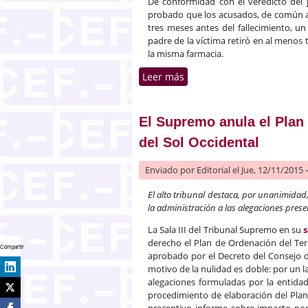
De conformidad con el veredicto del 
probado que los acusados, de común a
tres meses antes del fallecimiento, u
padre de la víctima retiró en al menos 
la misma farmacia.
Leer más
sobre La Audiencia de A C
El Supremo anula el Plan 
del Sol Occidental
Enviado por
Editorial
el Jue, 12/11/2015 
El alto tribunal destaca, por unanimidad
la administración a las alegaciones prese
La Sala III del Tribunal Supremo en su
s
derecho el Plan de Ordenación del Terr
Compartir
aprobado por el Decreto del Consejo de
motivo de la nulidad es doble: por un 
alegaciones formuladas por la entidad
procedimiento de elaboración del Plan;
preceptivo informe sobre impacto por