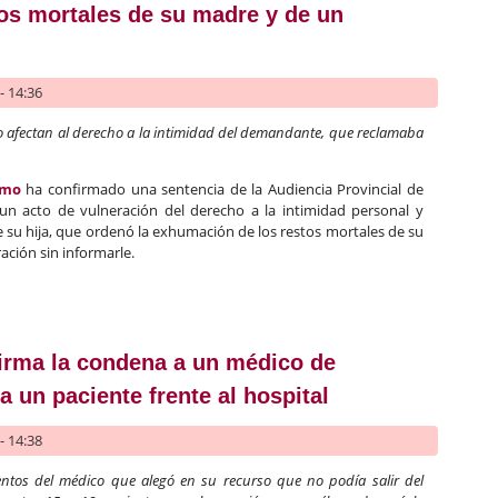
stos mortales de su madre y de un
- 14:36
no afectan al derecho a la intimidad del demandante, que reclamaba
emo
ha confirmado una sentencia de la Audiencia Provincial de
n acto de vulneración del derecho a la intimidad personal y
 su hija, que ordenó la exhumación de los restos mortales de su
ción sin informarle.
 rechaza la demanda de un padre contra su hija por incinerar lo
irma la condena a un médico de
a un paciente frente al hospital
- 14:38
entos del médico que alegó en su recurso que no podía salir del