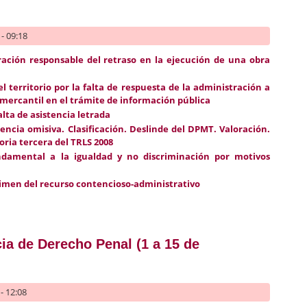
- 09:18
ración responsable del retraso en la ejecución de una obra
l territorio por la falta de respuesta de la administración a
 mercantil en el trámite de información pública
alta de asistencia letrada
encia omisiva. Clasificación. Deslinde del DPMT. Valoración.
toria tercera del TRLS 2008
ndamental a la igualdad y no discriminación por motivos
gimen del recurso contencioso-administrativo
rudencia de Derecho Administrativo (del 1 al 15 de noviembre de 2
ia de Derecho Penal (1 a 15 de
- 12:08