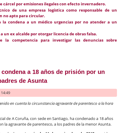
e cárcel por emisiones ilegales con efecto invernadero.
cnico de una empresa logística como responsable de un
 no apto para circular.
a la condena a un médico urgencias por no atender a un
a un ex alcalde por otorgar licencia de obras falsa.
ne la competencia para investigar las denuncias sobre
rudencia de Derecho Penal (1 a 15 de noviembre de 2015)
 condena a 18 años de prisión por un
 padres de Asunta
- 14:49
 tenido en cuenta la circunstancia agravante de parentesco a la hora
ncial de A Coruña, con sede en Santiago, ha condenado a 18 años
con la agravante de parentesco, a los padres de la menor Asunta.