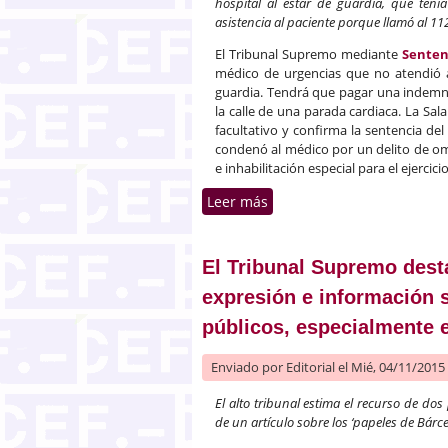
hospital al estar de guardia, que ten
asistencia al paciente porque llamó al 11
El Tribunal Supremo mediante
Senten
médico de urgencias que no atendió a
guardia. Tendrá que pagar una indemniz
la calle de una parada cardiaca. La Sal
facultativo y confirma la sentencia del
condenó al médico por un delito de om
e inhabilitación especial para el ejerci
Leer más
sobre El Tribunal Supremo
El Tribunal Supremo desta
expresión e información 
públicos, especialmente 
Enviado por
Editorial
el Mié, 04/11/2015 
El alto tribunal estima el recurso de do
de un artículo sobre los ‘papeles de Bárc