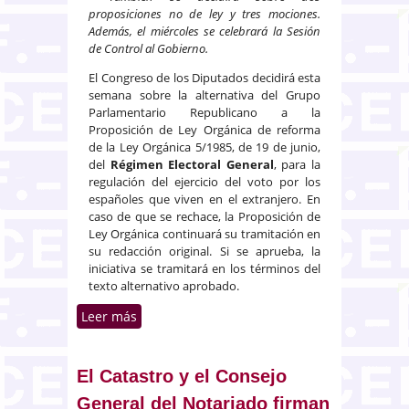
proposiciones no de ley y tres mociones.
Además, el miércoles se celebrará la Sesión
de Control al Gobierno.
El Congreso de los Diputados decidirá esta
semana sobre la alternativa del Grupo
Parlamentario Republicano a la
Proposición de Ley Orgánica de reforma
de la Ley Orgánica 5/1985, de 19 de junio,
del
Régimen Electoral General
, para la
regulación del ejercicio del voto por los
españoles que viven en el extranjero. En
caso de que se rechace, la Proposición de
Ley Orgánica continuará su tramitación en
su redacción original. Si se aprueba, la
iniciativa se tramitará en los términos del
texto alternativo aprobado.
Leer más
sobre El Congreso celebra el
debate de totalidad de la
Proposición de LO de reforma de
la LOREG para regular el
El Catastro y el Consejo
ejercicio de voto de los
General del Notariado firman