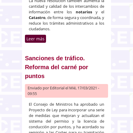
La nueva resolución también aumenta la
cantidad y calidad de los intercambios de
información entre los
notarios
y el
Catastro
, de forma segura y coordinada, y
reduce los trámites administrativos a los
ciudadanos.
Leer más
sobre El Catastro y el Consejo
General del Notariado firman
una resolución para incorporar
representaciones gráficas en los
Sanciones de tráfico.
documentos notariales
Reforma del carné por
puntos
Enviado por
Editorial
el Mié, 17/03/2021 -
09:55
El Consejo de Ministros ha aprobado un
Proyecto de Ley para incorporar una serie
de medidas que mejoran y actualizan el
sistema del permiso y la licencia de
conducción por puntos, y ha acordado su
remisión a las Cortes para su tramitación