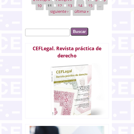
Páginas
prevención, detección,
10
11
12
13
14
15
…
investigación y enjuiciamiento de
siguiente ›
última »
infracciones penales y de
ejecución de sanciones penales
Buscar
Formulario de búsqueda
CEFLegal. Revista práctica de
derecho