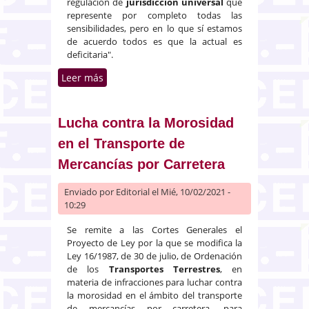
regulación de
jurisdicción universal
que
represente por completo todas las
sensibilidades, pero en lo que sí estamos
de acuerdo todos es que la actual es
deficitaria".
Leer más
sobre Campo reitera el
compromiso del Gobierno para
reformar la LOPJ en lo relativo a
la jurisdicción universal
Lucha contra la Morosidad
en el Transporte de
Mercancías por Carretera
Enviado por
Editorial
el Mié, 10/02/2021 -
10:29
Se remite a las Cortes Generales el
Proyecto de Ley por la que se modifica la
Ley 16/1987, de 30 de julio, de Ordenación
de los
Transportes Terrestres
, en
materia de infracciones para luchar contra
la morosidad en el ámbito del transporte
de mercancías por carretera, para