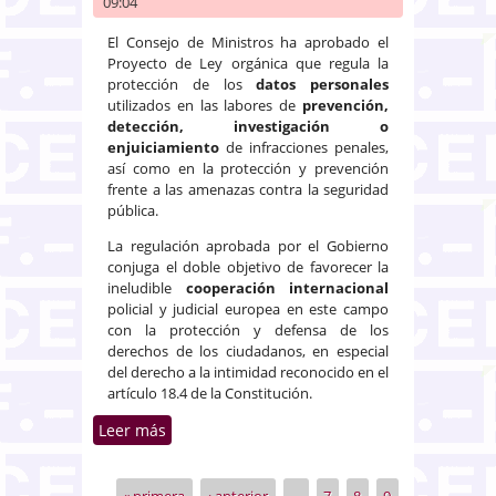
09:04
El Consejo de Ministros ha aprobado el
Proyecto de Ley orgánica que regula la
protección de los
datos personales
utilizados en las labores de
prevención,
detección, investigación o
enjuiciamiento
de infracciones penales,
así como en la protección y prevención
frente a las amenazas contra la seguridad
pública.
La regulación aprobada por el Gobierno
conjuga el doble objetivo de favorecer la
ineludible
cooperación internacional
policial y judicial europea en este campo
con la protección y defensa de los
derechos de los ciudadanos, en especial
del derecho a la intimidad reconocido en el
artículo 18.4 de la Constitución.
Leer más
sobre Proyecto de LO de
protección de datos personales
tratados para fines de
« primera
‹ anterior
…
7
8
9